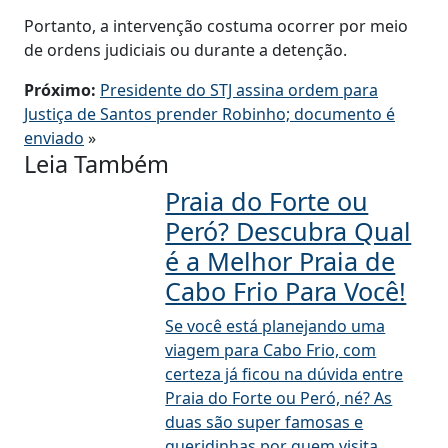
Portanto, a intervenção costuma ocorrer por meio
de ordens judiciais ou durante a detenção.
Próximo:
Presidente do STJ assina ordem para
Justiça de Santos prender Robinho; documento é
enviado
»
Leia Também
Praia do Forte ou
Peró? Descubra Qual
é a Melhor Praia de
Cabo Frio Para Você!
Se você está planejando uma
viagem para Cabo Frio, com
certeza já ficou na dúvida entre
Praia do Forte ou Peró, né? As
duas são super famosas e
queridinhas por quem visita...