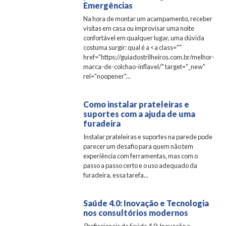
Emergências
Na hora de montar um acampamento, receber
visitas em casa ou improvisar uma noite
confortável em qualquer lugar, uma dúvida
costuma surgir: qual é a <a class=""
href="https://guiadostrilheiros.com.br/melhor-
marca-de-colchao-inflavel/" target="_new"
rel="noopener"...
Como instalar prateleiras e
suportes com a ajuda de uma
furadeira
Instalar prateleiras e suportes na parede pode
parecer um desafio para quem não tem
experiência com ferramentas, mas com o
passo a passo certo e o uso adequado da
furadeira, essa tarefa...
Saúde 4.0: Inovação e Tecnologia
nos consultórios modernos