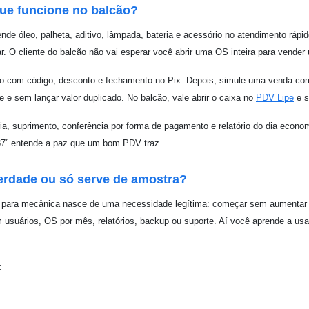
que funcione no balcão?
nde óleo, palheta, aditivo, lâmpada, bateria e acessório no atendimento rápi
r. O cliente do balcão não vai esperar você abrir uma OS inteira para vender
ão com código, desconto e fechamento no Pix. Depois, simule uma venda com 
 e sem lançar valor duplicado. No balcão, vale abrir o caixa no
PDV Lipe
e s
ia, suprimento, conferência por forma de pagamento e relatório do dia econ
 87” entende a paz que um bom PDV traz.
 verdade ou só serve de amostra?
 para mecânica nasce de uma necessidade legítima: começar sem aumentar cus
m usuários, OS por mês, relatórios, backup ou suporte. Aí você aprende a usa
: