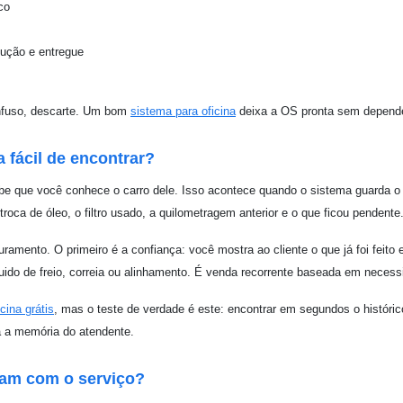
co
cução e entregue
onfuso, descarte. Um bom
sistema para oficina
deixa a OS pronta sem depende
a fácil de encontrar?
ebe que você conhece o carro dele. Isso acontece quando o sistema guarda o 
roca de óleo, o filtro usado, a quilometragem anterior e o que ficou pendente
ramento. O primeiro é a confiança: você mostra ao cliente o que já foi feito
, fluido de freio, correia ou alinhamento. É venda recorrente baseada em neces
icina grátis
, mas o teste de verdade é este: encontrar em segundos o históric
a a memória do atendente.
sam com o serviço?