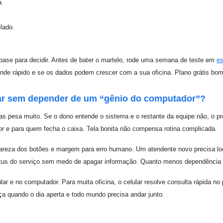
a.
lado.
ase para decidir. Antes de bater o martelo, rode uma semana de teste em
es
ende rápido e se os dados podem crescer com a sua oficina. Plano grátis bom
sar sem depender de um “gênio do computador”?
pesa muito. Se o dono entende o sistema e o restante da equipe não, o pro
r e para quem fecha o caixa. Tela bonita não compensa rotina complicada.
lareza dos botões e margem para erro humano. Um atendente novo precisa loc
tatus do serviço sem medo de apagar informação. Quanto menos dependência 
r e no computador. Para muita oficina, o celular resolve consulta rápida no
ça quando o dia aperta e todo mundo precisa andar junto.