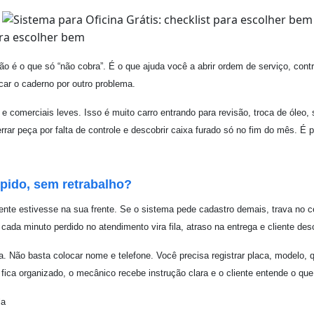
não é o que só “não cobra”. É o que ajuda você a abrir ordem de serviço, co
ocar o caderno por outro problema.
e comerciais leves. Isso é muito carro entrando para revisão, troca de óleo, s
rrar peça por falta de controle e descobrir caixa furado só no fim do mês. É 
ápido, sem retrabalho?
nte estivesse na sua frente. Se o sistema pede cadastro demais, trava no celu
 cada minuto perdido no atendimento vira fila, atraso na entrega e cliente des
 Não basta colocar nome e telefone. Você precisa registrar placa, modelo, qu
ica organizado, o mecânico recebe instrução clara e o cliente entende o que
la