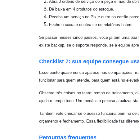
Abra 3 ordens de serviço com peça e mão de obr
Dê baixa em 4 produtos do estoque.
Receba um serviço no Pix e outro no cartão parce
Feche o caixa e confira se os relatórios batem.
Se passar nesses cinco passos, você já tem uma boa b
existe backup, se o suporte responde, se a equipe apr
Checklist 7: sua equipe consegue u
Esse ponto quase nunca aparece nas comparações, mas 
funcionar para quem atende, para quem está no elevado
Observe três coisas no teste: tempo de treinamento, c
ajuda o tempo todo. Um mecânico precisa atualizar s
Também vale checar se o acesso funciona bem no celula
orçamento e fechamento. Essa flexibilidade faz diferen
Perguntas frequentes