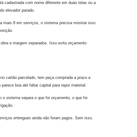
está cadastrada com nome diferente em duas telas ou a
do elevador parado.
a mais 8 em serviços, o sistema precisa mostrar isso
posição.
e obra e margem separados. Isso evita orçamento
e no cartão parcelado, tem peça comprada a prazo e
arece boa até faltar capital para repor material.
 o sistema separa o que foi orçamento, o que foi
rigação.
erviços entregues ainda não foram pagos. Sem isso,