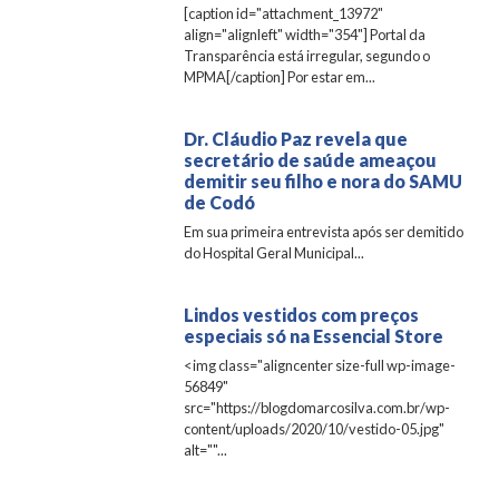
[caption id="attachment_13972"
align="alignleft" width="354"] Portal da
Transparência está irregular, segundo o
MPMA[/caption] Por estar em...
Dr. Cláudio Paz revela que
secretário de saúde ameaçou
demitir seu filho e nora do SAMU
de Codó
Em sua primeira entrevista após ser demitido
do Hospital Geral Municipal...
Lindos vestidos com preços
especiais só na Essencial Store
<img class="aligncenter size-full wp-image-
56849"
src="https://blogdomarcosilva.com.br/wp-
content/uploads/2020/10/vestido-05.jpg"
alt=""...