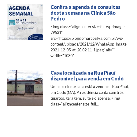
Confira a agenda de consultas
desta semana na Clínica São
Pedro
<img class="aligncenter size-full wp-image-
79531"
src="https://blogdomarcosilva.com.br/wp-
content/uploads/2021/12/WhatsApp-Image-
2021-12-05-at-20.02.11-1.jpeg" alt=""
width="1080"...
Casa localizada na Rua Piauí
disponível para venda em Codó
Uma excelente casa está à venda na Rua Piauí,
em Codó (MA). A residência conta com três
quartos, garagem, suíte e dispensa. <img
class="aligncenter size-full...