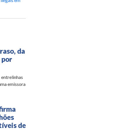
ilegais em
raso, da
 por
 entrelinhas
 uma emissora
firma
lhões
íveis de