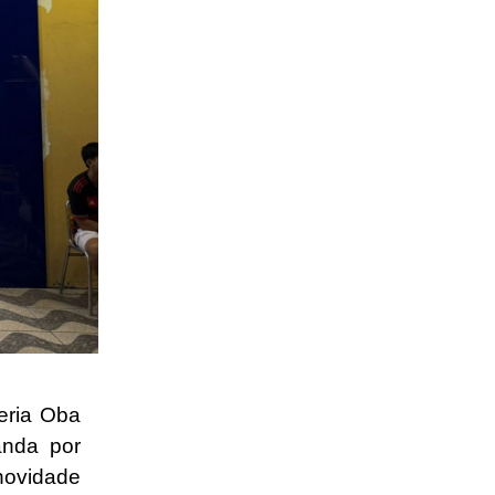
eria Oba
anda por
novidade