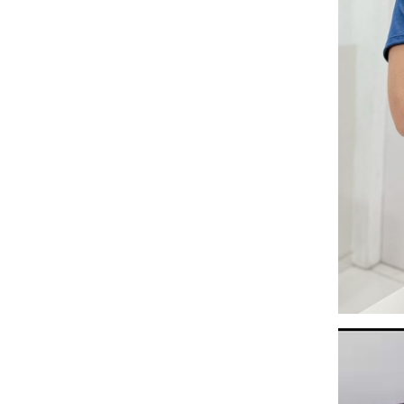
Tocador
de
vídeo