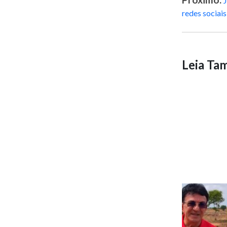
J
redes sociais
Leia T