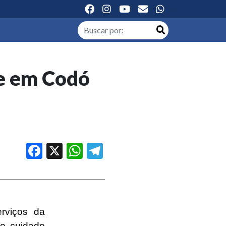
je em Codó
Facebook
X
WhatsApp
Telegram
rviços da
no cuidado