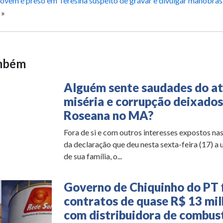
ovem é preso em Teresina suspeito de gravar e divulgar manobras 
»
ambém
Alguém sente saudades do at
miséria e corrupção deixados
Roseana no MA?
Fora de si e com outros interesses expostos nas
da declaração que deu nesta sexta-feira (17) a
de sua família, o...
Governo de Chiquinho do PT 
contratos de quase R$ 13 mi
com distribuidora de combust