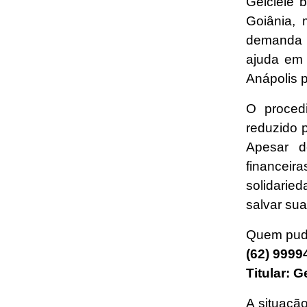
Geiciele 
Goiânia,
demanda e
ajuda em 
Anápolis p
O procedi
reduzido 
Apesar d
finance
solidarie
salvar sua
Quem pude
(62) 999
Titular: 
A situação