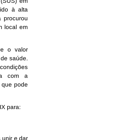
e (SUS) em
do à alta
a procurou
m local em
ve o valor
 de saúde.
condições
ta com a
a que pode
IX para:
 unir e dar