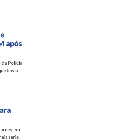
de
PM após
 da Polícia
ue havia
ara
Sarney em
ais saria