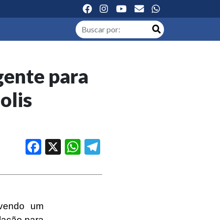
gente para
olis
Facebook
X
WhatsApp
Telegram
ivendo um
lação para