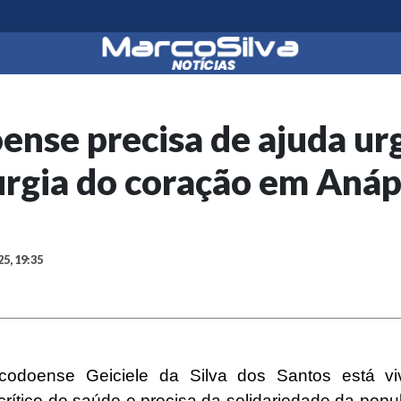
ense precisa de ajuda ur
rurgia do coração em Anáp
25, 19:35
codoense Geiciele da Silva dos Santos está v
rítico de saúde e precisa da solidariedade da popu