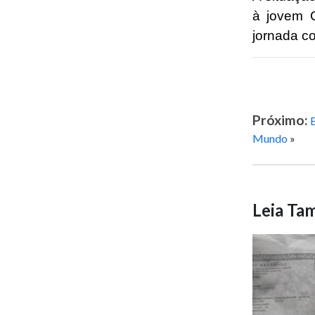
à jovem G
jornada c
Próximo:
Mundo
»
Leia T