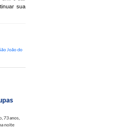
tinuar sua
São João do
upas
, 73 anos,
na noite