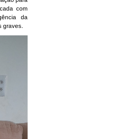
ticada com
gência da
 graves.