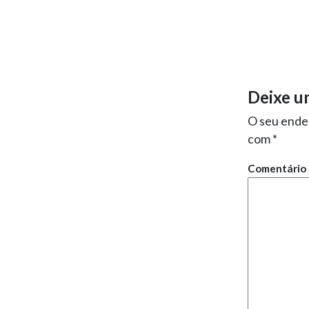
Deixe u
O seu ender
com
*
Comentário