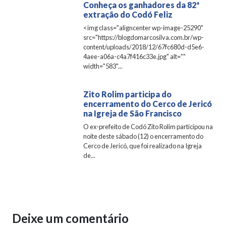
Conheça os ganhadores da 82ª
extração do Codó Feliz
<img class="aligncenter wp-image-25290"
src="https://blogdomarcosilva.com.br/wp-
content/uploads/2018/12/67fc680d-d5e6-
4aee-a06a-c4a7f416c33e.jpg" alt=""
width="583"...
Zito Rolim participa do
encerramento do Cerco de Jericó
na Igreja de São Francisco
O ex-prefeito de Codó Zito Rolim participou na
noite deste sábado (12) o encerramento do
Cerco de Jericó, que foi realizado na Igreja
de...
Deixe um comentário