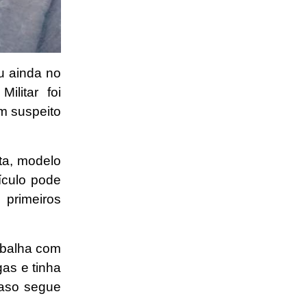
u ainda no
ilitar foi
m suspeito
ta, modelo
ículo pode
primeiros
abalha com
gas e tinha
 caso segue