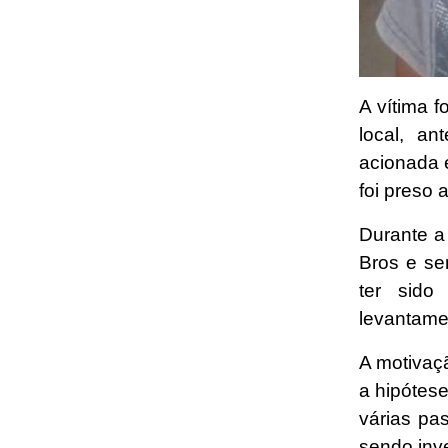
A vítima 
local, an
acionada 
foi preso 
Durante a
Bros e se
ter sido
levantame
A motivaç
a hipótese
várias pas
sendo inv