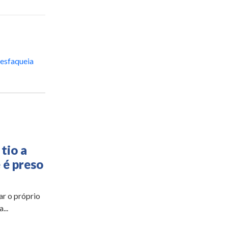
esfaqueia
tio a
 é preso
ar o próprio
...