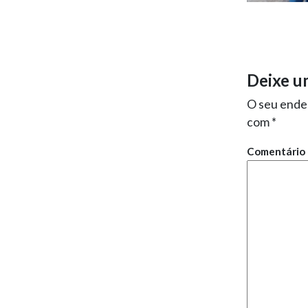
Deixe u
O seu ender
com
*
Comentário