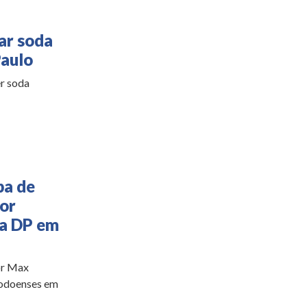
ar soda
Paulo
r soda
pa de
por
sa DP em
or Max
 codoenses em