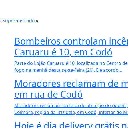
es Supermercado
»
Bombeiros controlam incê
Caruaru é 10, em Codó
Parte do Lojão Caruaru é 10, localizada no Centro d
fogo na manhã desta sexta-feira (20). De acordo...
Moradores reclamam de mu
em rua de Codó
Moradores reclamam da falta de atenção do poder pú
Coimbra, região da Trizidela, em Codó, interior do M
Hoje é dia delivery grátis