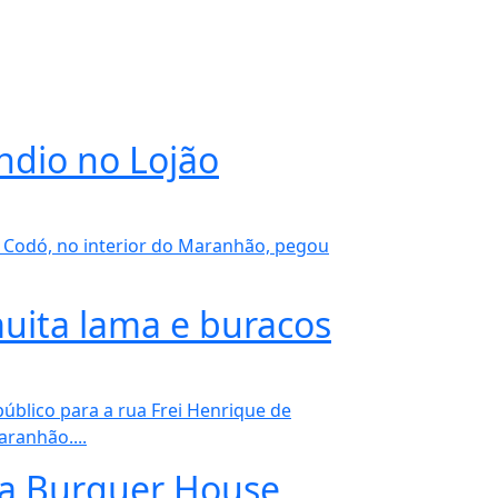
ndio no Lojão
e Codó, no interior do Maranhão, pegou
ita lama e buracos
blico para a rua Frei Henrique de
aranhão....
 na Burguer House