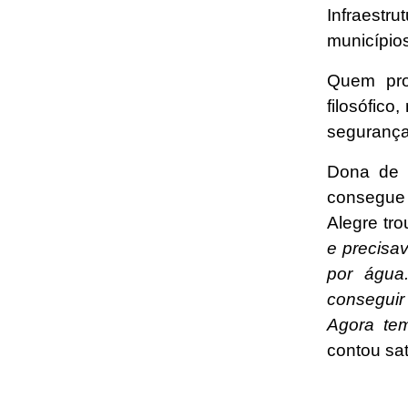
Infraestr
município
Quem pro
filosófico
segurança
Dona de 
consegue s
Alegre tr
e precisa
por água
consegui
Agora te
contou sati