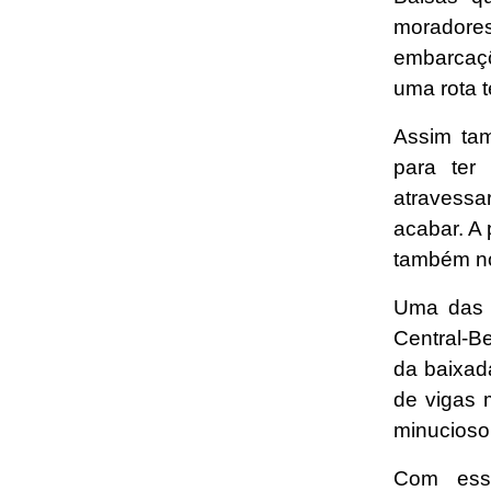
morador
embarcaçõ
uma rota t
Assim tam
para ter
atravessa
acabar. A 
também no
Uma das 
Central-B
da baixad
de vigas 
minucioso
Com essa