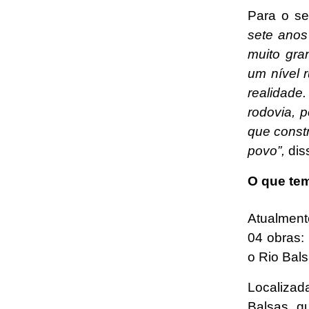
Para o se
sete anos
muito gr
um nível 
realidade
rodovia, 
que const
povo”,
dis
O que te
Atualmen
04 obras:
o Rio Bals
Localizad
Balsas q