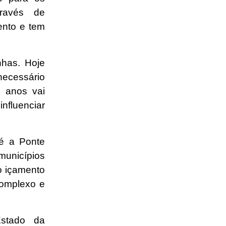
ravés de
ento e tem
nhas. Hoje
ecessário
0 anos vai
influenciar
é a Ponte
municípios
o içamento
complexo e
Estado da