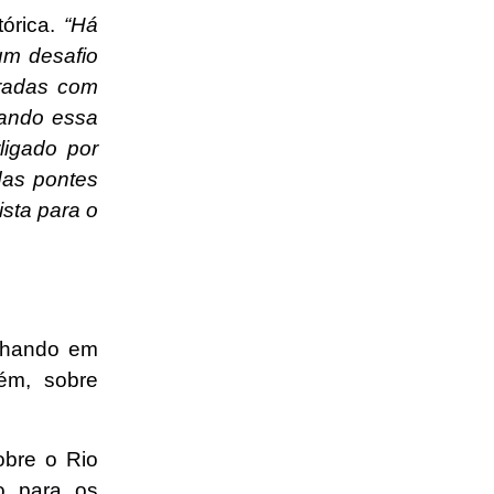
tórica.
“Há
um desafio
radas com
dando essa
ligado por
das pontes
sta para o
lhando em
rém, sobre
obre o Rio
o para os