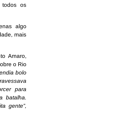
e todos os
enas algo
idade, mais
to Amaro,
sobre o Rio
endia bolo
travessava
rcer para
 batalha.
a gente”,