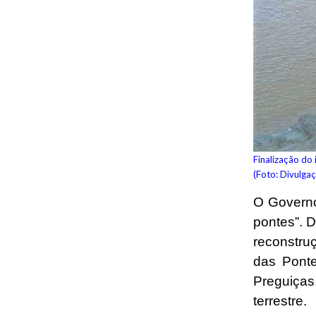
Finalização do
(Foto: Divulga
O Governo
pontes”. 
reconstru
das Ponte
Preguiças
terrestre.