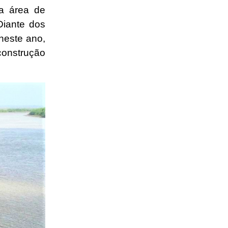
a área de
Diante dos
 neste ano,
 construção