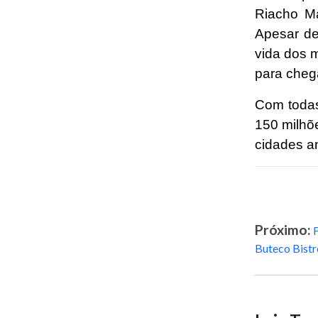
Riacho M
Apesar de
vida dos 
para cheg
Com todas
150 milhõ
cidades a
Próximo:
Buteco Bistr