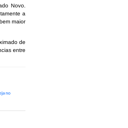
ado Novo.
etamente a
 bem maior
oximado de
cias entre
ja no