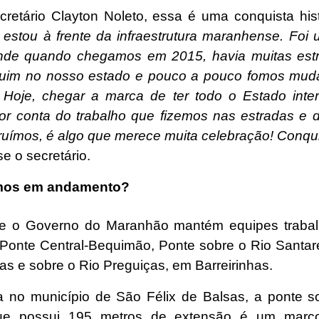
cretário Clayton Noleto, essa é uma conquista his
 estou à frente da infraestrutura maranhense. Foi 
ande quando chegamos em 2015, havia muitas est
ruim no nosso estado e pouco a pouco fomos mu
. Hoje, chegar a marca de ter todo o Estado inter
por conta do trabalho que fizemos nas estradas e 
ruímos, é algo que merece muita celebração! Conqui
se o secretário.
mos em andamento?
te o Governo do Maranhão mantém equipes traba
 Ponte Central-Bequimão, Ponte sobre o Rio Santa
as e sobre o Rio Preguiças, em Barreirinhas.
a no município de São Félix de Balsas, a ponte s
ue possui 195 metros de extensão é um marc