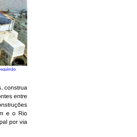
 Bequimão
, construa
ntes entre
onstruções
ém e o Rio
al por via