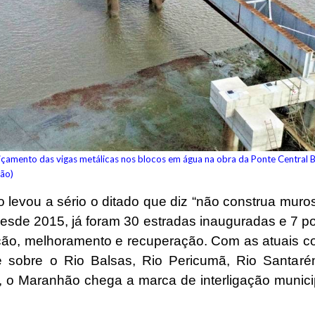
 içamento das vigas metálicas nos blocos em água na obra da Ponte Central
ção)
 levou a sério o ditado que diz “não construa muros
Desde 2015, já foram 30 estradas inauguradas e 7 po
ção, melhoramento e recuperação. Com as atuais c
 sobre o Rio Balsas, Rio Pericumã, Rio Santar
, o Maranhão chega a marca de interligação municip