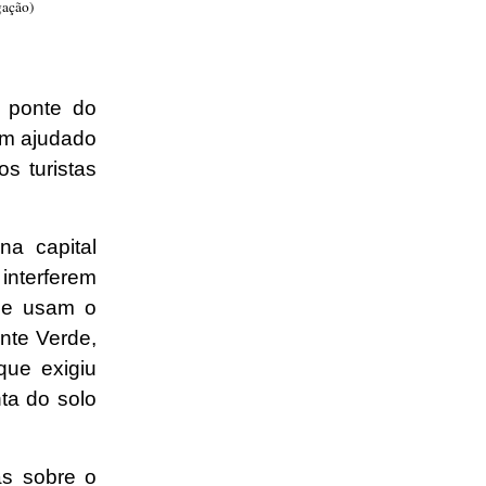
gação)
e ponte do
em ajudado
s turistas
a capital
nterferem
que usam o
nte Verde,
que exigiu
ta do solo
as sobre o