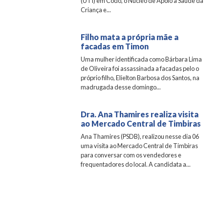
(UTI) em Codó, o Núcleo de Apoio à Saúde da
Criança e...
Filho mata a própria mãe a
facadas em Timon
Uma mulher identificada como Bárbara Lima
de Oliveira foi assassinada a facadas pelo o
próprio filho, Elielton Barbosa dos Santos, na
madrugada desse domingo...
Dra. Ana Thamires realiza visita
ao Mercado Central de Timbiras
Ana Thamires (PSDB), realizou nesse dia 06
uma visita ao Mercado Central de Timbiras
para conversar com os vendedores e
frequentadores do local. A candidata a...