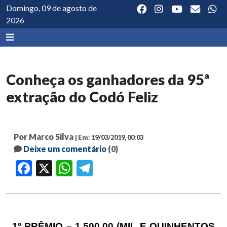
Domingo, 09 de agosto de
2026
Conheça os ganhadores da 95ª
extração do Codó Feliz
Por Marco Silva
| Em: 19/03/2019, 00:03
Deixe um comentário
(0)
Facebook
X
WhatsApp
Telegram
1º PRÊMIO – 1.500,00 (MIL E QUINHENTOS