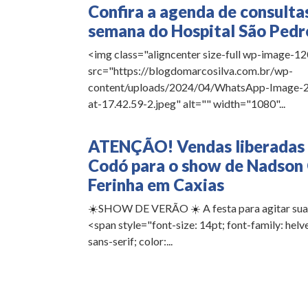
Confira a agenda de consulta
semana do Hospital São Pedr
<img class="aligncenter size-full wp-image-1
src="https://blogdomarcosilva.com.br/wp-
content/uploads/2024/04/WhatsApp-Image-
at-17.42.59-2.jpeg" alt="" width="1080"...
ATENÇÃO! Vendas liberadas
Codó para o show de Nadson
Ferinha em Caxias
☀️SHOW DE VERÃO ☀️ A festa para agitar suas
<span style="font-size: 14pt; font-family: helvet
sans-serif; color:...