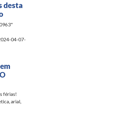
s desta
o
20963"
2024-04-07-
 em
 O
 férias!
ica, arial,