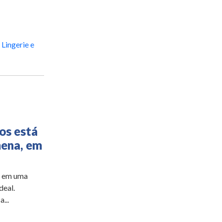
Lingerie e
os está
mena, em
e em uma
deal.
...