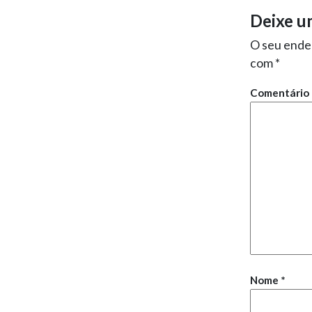
Deixe u
O seu ender
com
*
Comentário
Nome
*