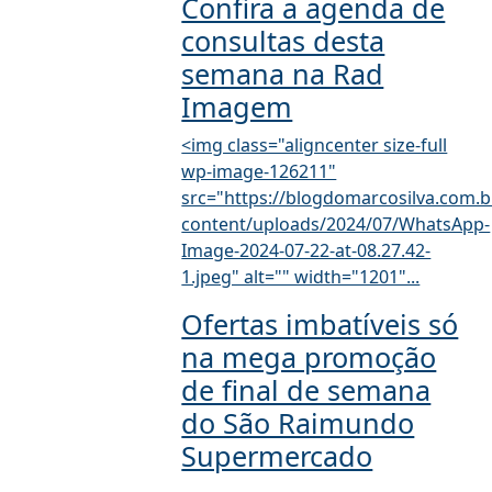
Confira a agenda de
consultas desta
semana na Rad
Imagem
<img class="aligncenter size-full
wp-image-126211"
src="https://blogdomarcosilva.com.b
content/uploads/2024/07/WhatsApp-
Image-2024-07-22-at-08.27.42-
1.jpeg" alt="" width="1201"...
Ofertas imbatíveis só
na mega promoção
de final de semana
do São Raimundo
Supermercado