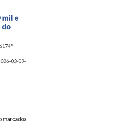
 mil e
s do
56174"
2026-03-09-
ão marcados