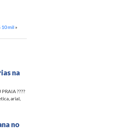
 10 mil
»
ias na
RAIA ????️
ica, arial,
ana no