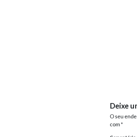
Deixe u
O seu ender
com
*