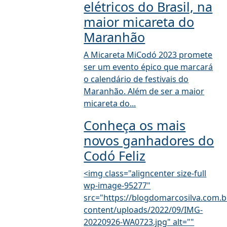
elétricos do Brasil, na
maior micareta do
Maranhão
A Micareta MiCodó 2023 promete
ser um evento épico que marcará
o calendário de festivais do
Maranhão. Além de ser a maior
micareta do...
Conheça os mais
novos ganhadores do
Codó Feliz
<img class="aligncenter size-full
wp-image-95277"
src="https://blogdomarcosilva.com.b
content/uploads/2022/09/IMG-
20220926-WA0723.jpg" alt=""