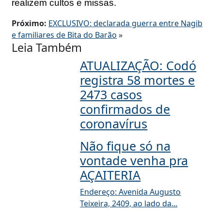
realizem cultos e missas.
Próximo:
EXCLUSIVO: declarada guerra entre Nagib
e familiares de Bita do Barão
»
Leia Também
ATUALIZAÇÃO: Codó
registra 58 mortes e
2473 casos
confirmados de
coronavírus
Não fique só na
vontade venha pra
AÇAITERIA
Endereço: Avenida Augusto
Teixeira, 2409, ao lado da...