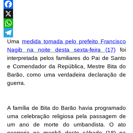
Facebook
X
WhatsApp
Uma
medida tomada pelo prefeito Francisco
Telegram
Nagib na noite desta sexta-feira (17)
foi
interpretada pelos familiares do Pai de Santo
e Comendador da República, Mestre Bita do
Barão, como uma verdadeira declaração de
guerra.
A família de Bita do Barão havia programado
uma celebração religiosa pela passagem de
um ano de morte do umbandista. O ato
ocorreria na manhã deste sábado (18) na