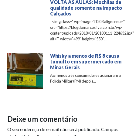
VOLTA AS AULAS: Mochilas de
qualidade somente na Impacto
Calçados
<img class=" wp-image-11203 aligncenter"
src="https://blogdomarcosilva.com.br/wp-
content/uploads/2018/01/20180111_224632.jpg"
alt="" width="499" height="550"...
Whisky a menos de R$ 8 causa
tumulto em supermercado em
Minas Gerais
Ao menos três consumidores acionaram a
Polícia Militar (PM) depois...
Deixe um comentário
O seu endereço de e-mail não será publicado.
Campos