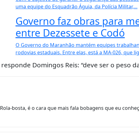
uma equipe do Esquadrão Águia, da Polícia Militar,...
Governo faz obras para me
entre Dezessete e Codó
O Governo do Maranhão mantém equipes trabalhan
rodovias estaduais. Entre elas, está a MA-026, que l
s responde Domingos Reis: “deve ser o peso da
ola-bosta, é o cara que mais fala bobagens que eu conheço