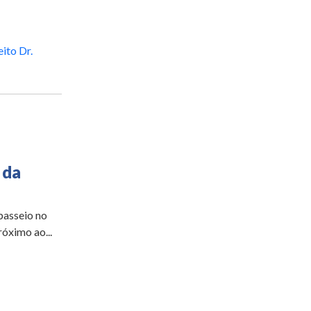
ito Dr.
 da
passeio no
óximo ao...