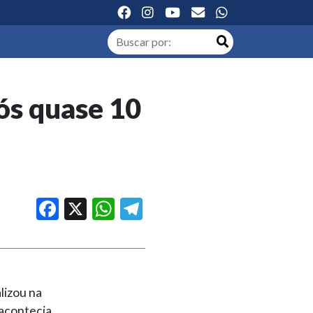
ós quase 10
Facebook
X
WhatsApp
Telegram
lizou na
 acontecia