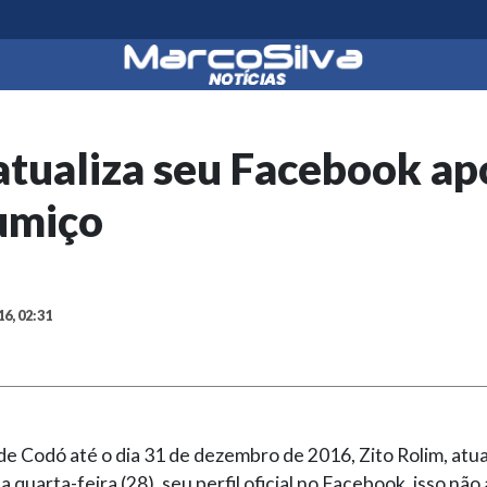
atualiza seu Facebook ap
umiço
16, 02:31
de Codó até o dia 31 de dezembro de 2016, Zito Rolim, atua
 quarta-feira (28), seu perfil oficial no Facebook, isso não