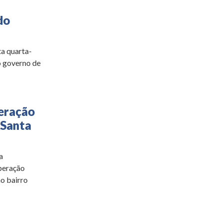
do
ta quarta-
o governo de
peração
 Santa
a
Operação
no bairro