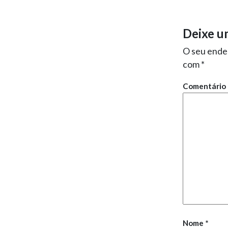
Deixe u
O seu ender
com
*
Comentário
Nome
*