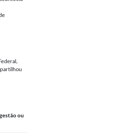
de
Federal,
partilhou
gestão ou