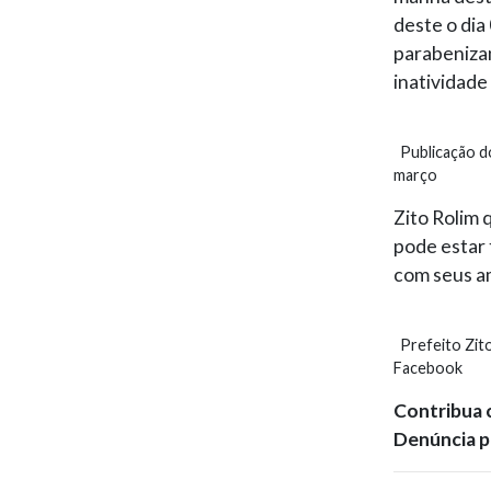
deste o di
parabeniza
inatividade
Publicação do
março
Zito Rolim 
pode estar 
com seus am
Prefeito Zito
Facebook
Contribua 
Denúncia p