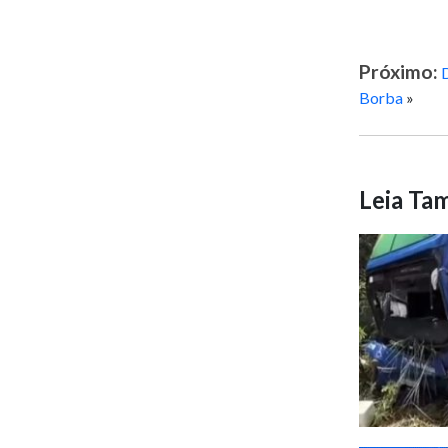
Próximo:
D
Borba
»
Leia T