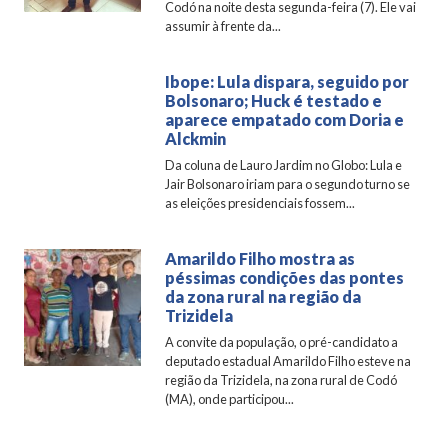
Codó na noite desta segunda-feira (7). Ele vai
assumir à frente da...
Ibope: Lula dispara, seguido por
Bolsonaro; Huck é testado e
aparece empatado com Doria e
Alckmin
Da coluna de Lauro Jardim no Globo: Lula e
Jair Bolsonaro iriam para o segundo turno se
as eleições presidenciais fossem...
Amarildo Filho mostra as
péssimas condições das pontes
da zona rural na região da
Trizidela
A convite da população, o pré-candidato a
deputado estadual Amarildo Filho esteve na
região da Trizidela, na zona rural de Codó
(MA), onde participou...