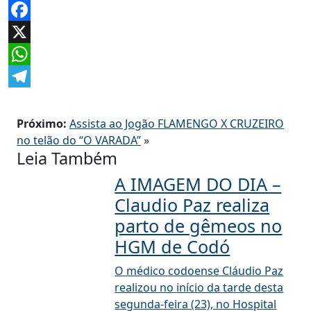
Facebook
X
WhatsApp
Telegram
Próximo:
Assista ao Jogão FLAMENGO X CRUZEIRO
no telão do “O VARADA”
»
Leia Também
A IMAGEM DO DIA –
Claudio Paz realiza
parto de gêmeos no
HGM de Codó
O médico codoense Cláudio Paz
realizou no início da tarde desta
segunda-feira (23), no Hospital