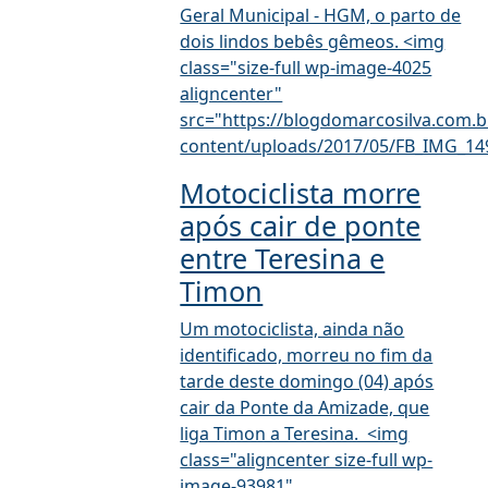
Geral Municipal - HGM, o parto de
dois lindos bebês gêmeos. <img
class="size-full wp-image-4025
aligncenter"
src="https://blogdomarcosilva.com.b
content/uploads/2017/05/FB_IMG_149
Motociclista morre
após cair de ponte
entre Teresina e
Timon
Um motociclista, ainda não
identificado, morreu no fim da
tarde deste domingo (04) após
cair da Ponte da Amizade, que
liga Timon a Teresina. <img
class="aligncenter size-full wp-
image-93981"...