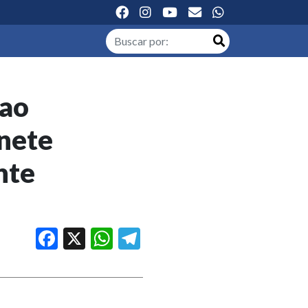
 ao
inete
nte
Facebook
X
WhatsApp
Telegram