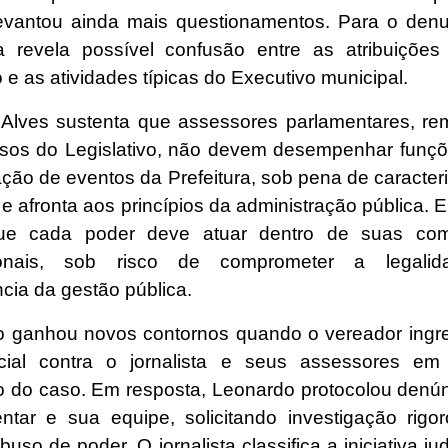
levantou ainda mais questionamentos. Para o denu
tiva revela possível confusão entre as atribuiçõe
o e as atividades típicas do Executivo municipal.
Alves sustenta que assessores parlamentares, r
sos do Legislativo, não devem desempenhar funçõ
ção de eventos da Prefeitura, sob pena de caracter
e afronta aos princípios da administração pública.
ue cada poder deve atuar dentro de suas com
cionais, sob risco de comprometer a legal
cia da gestão pública.
o ganhou novos contornos quando o vereador ing
icial contra o jornalista e seus assessores em
o do caso. Em resposta, Leonardo protocolou denún
ntar e sua equipe, solicitando investigação rigo
buso de poder. O jornalista classifica a iniciativa ju