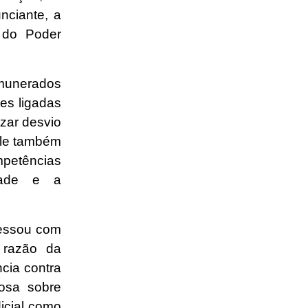
nciante, a
s do Poder
emunerados
es ligadas
izar desvio
 Ele também
petências
idade e a
ressou com
 razão da
cia contra
rosa sobre
dicial como