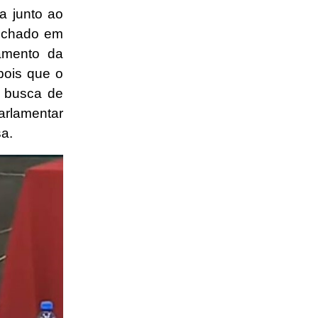
a junto ao
fechado em
namento da
pois que o
m busca de
arlamentar
a.