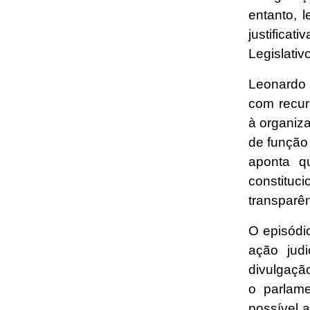
entanto, 
justifica
Legislativ
Leonardo 
com recur
à organiza
de função 
aponta q
constitu
transparên
O episódi
ação jud
divulgaçã
o parlame
possível a