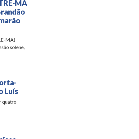
o TRE-MA
Brandão
amarão
TRE-MA)
ssão solene,
orta-
o Luís
r quatro