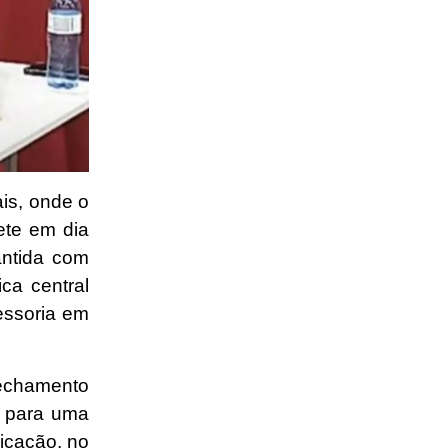
ais, onde o
ete em dia
antida com
ca central
essoria em
fechamento
s para uma
icação, no