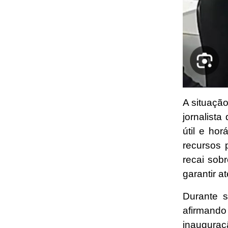
A situação
jornalist
útil e ho
recursos 
recai sob
garantir 
Durante s
afirmando
inauguraç