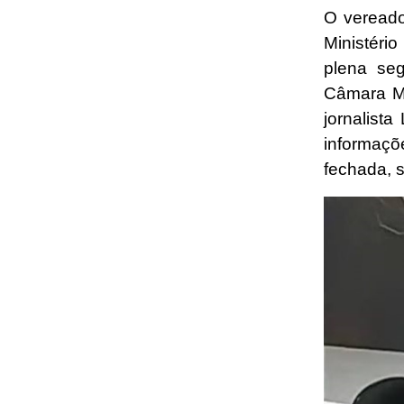
O vereado
Ministéri
plena seg
Câmara Mu
jornalist
informaçõ
fechada, 