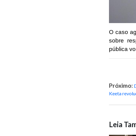
O caso ag
sobre res
pública vo
Próximo:
Keeta revoluc
Leia T