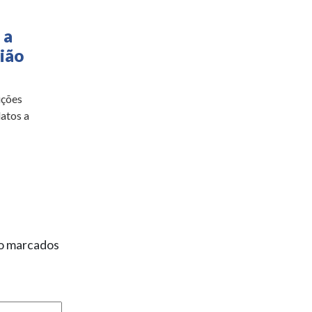
 a
ião
ições
atos a
ão marcados