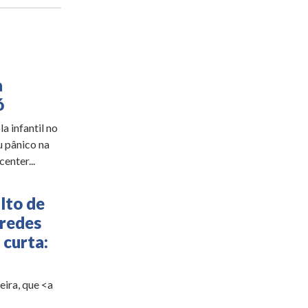
a
ó
a infantil no
u pânico na
enter...
lto de
 redes
 curta:
ira, que <a