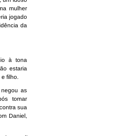
uma mulher
eria jogado
idência da
io à tona
ão estaria
e filho.
u negou as
pós tomar
contra sua
om Daniel,