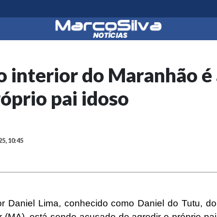
o interior do Maranhão é
róprio pai idoso
25, 10:45
r Daniel Lima, conhecido como Daniel do Tutu, do
r (MA), está sendo acusado de agredir o próprio pai