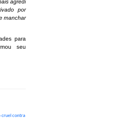
mais agredi
ivado por
de manchar
dades para
irmou seu
 cruel contra