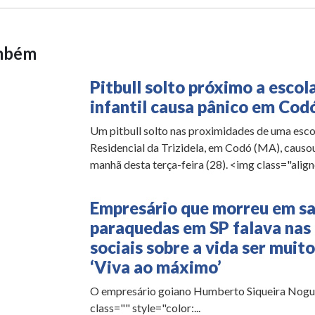
ambém
Pitbull solto próximo a escol
infantil causa pânico em Cod
Um pitbull solto nas proximidades de uma escol
Residencial da Trizidela, em Codó (MA), causo
manhã desta terça-feira (28). <img class="alignc
Empresário que morreu em sa
paraquedas em SP falava nas
sociais sobre a vida ser muito
‘Viva ao máximo’
O empresário goiano Humberto Siqueira Nogue
class="" style="color:...