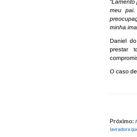
“Lamento p
meu pai.
preocupaç
minha ima
Daniel do
prestar 
compromis
O caso de
Próximo:
A
lavradora q