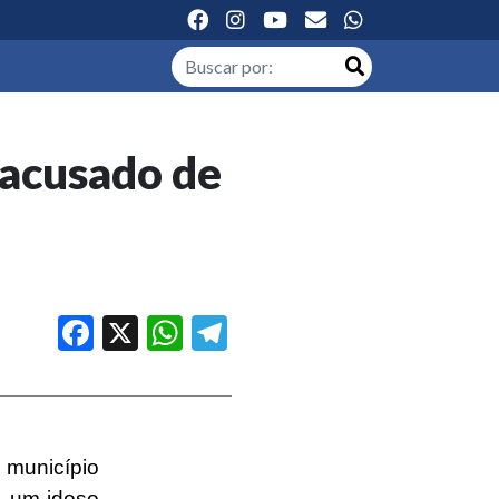
 acusado de
Facebook
X
WhatsApp
Telegram
 município
, um idoso