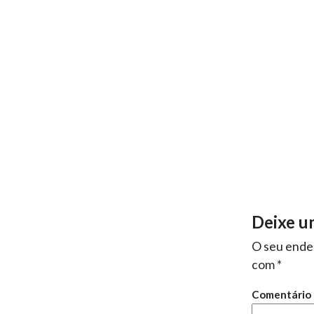
Deixe u
O seu ender
com
*
Comentário