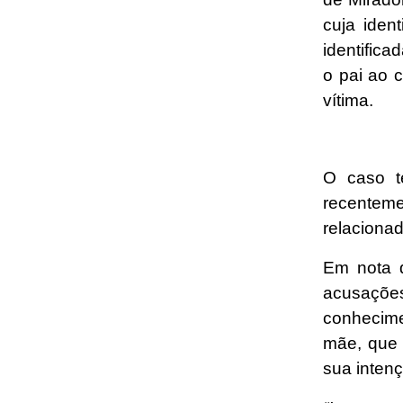
cuja iden
identifica
o pai ao 
vítima.
O caso t
recenteme
relacionad
Em nota d
acusaçõe
conhecime
mãe, que 
sua inten