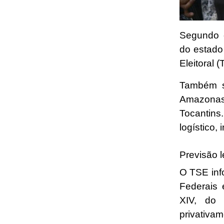
Segundo 
do
estado
Eleitoral 
Também s
Amazonas
Tocantins
logístico,
Previsão l
O TSE inf
Federais 
XIV, do
privativ