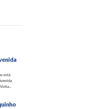
venida
s está
Avenida
olta...
quinho