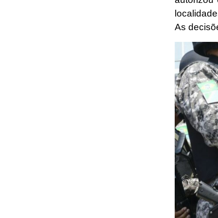
localidad
As decisõ