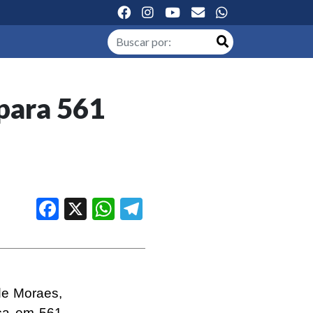
 para 561
Facebook
X
WhatsApp
Telegram
de Moraes
,
nça em 561