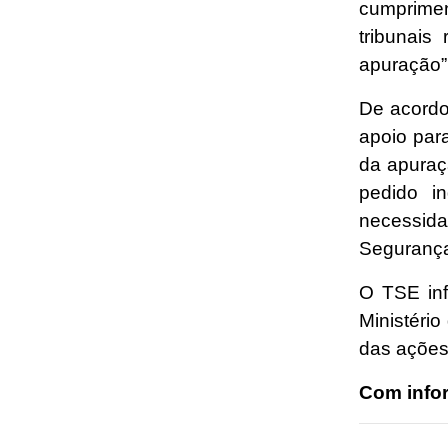
cumprimen
tribunais
apuração”
De acordo
apoio para
da apuraç
pedido i
necessida
Segurança
O TSE in
Ministéri
das ações
Com info