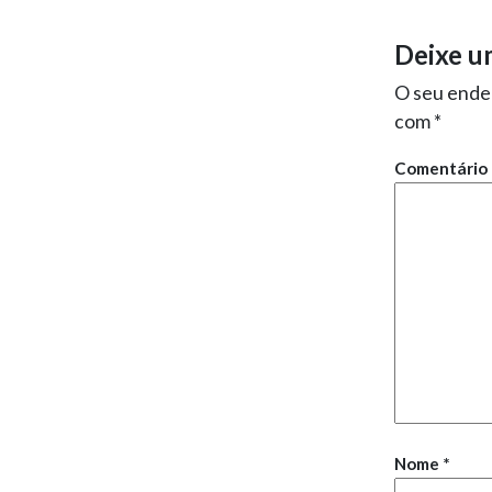
Deixe u
O seu ender
com
*
Comentário
Nome
*