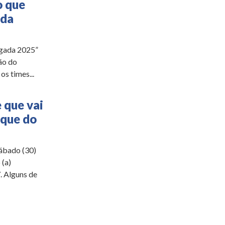
o que
 da
egada 2025”
ão do
s times...
 que vai
aque do
sábado (30)
 (a)
. Alguns de