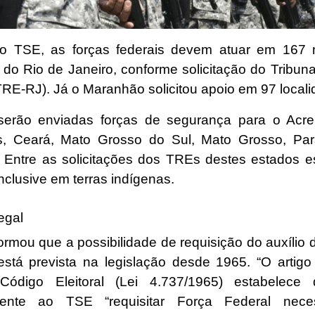
o TSE, as forças federais devem atuar em 167 m
 do Rio de Janeiro
, conforme solicitação do Tribun
(TRE-RJ). Já o Maranhão solicitou apoio em 97 local
erão enviadas forças de segurança para o Acre,
, Ceará,
Mato Grosso do Sul
, Mato Grosso, Par
. Entre as solicitações dos TREs destes estados e
 inclusive em terras indígenas.
egal
ormou que a possibilidade de requisição do auxílio 
está prevista na legislação desde 1965. “O artigo 
Código Eleitoral
(Lei 4.737/1965) estabelece
amente ao TSE “requisitar Força Federal nece