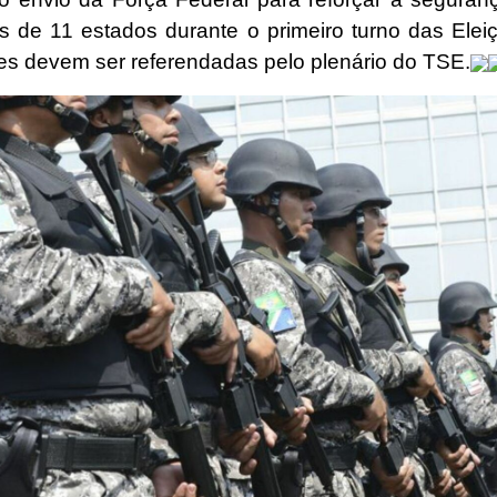
es de 11 estados durante o primeiro turno das Elei
es devem ser referendadas pelo plenário do TSE.