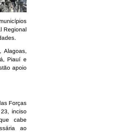
unicípios
al Regional
idades.
 Alagoas,
á, Piauí e
stão apoio
das Forças
23, inciso
 que cabe
ssária ao