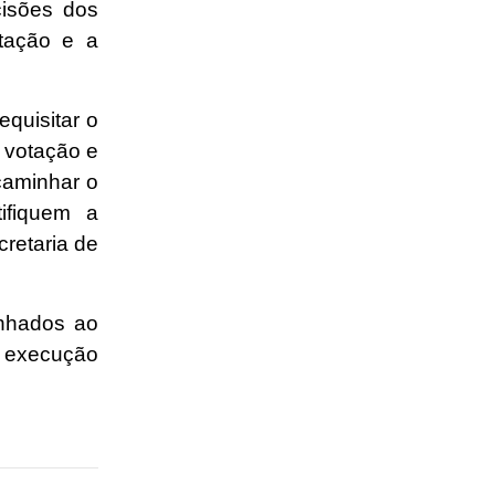
cisões dos
otação e a
quisitar o
a votação e
caminhar o
ifiquem a
retaria de
nhados ao
e execução