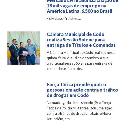
Mercado Livre anuncia criação de
18 mil vagas de emprego na
América Latina, 6.500 no Brasil
<div class="relative...
Câmara Municipal de Codó
realiza Sessão Solene para
entrega de Títulos e Comendas
A Câmara Municipal de Codó realizou nesta
quinta-feira, dia 14 de dezembro, a sua
tradicional Sessão Solene para entrega de
comendas e títulos de...
Força Tática prende quatro
pessoas em ação contra o tráfico
de drogas em Codó
Na madrugada deste sábado (9), a Força
Tática da Polícia Militar realizou uma ação
contra o tráfico de drogas no bairro Nova
Jerusalém, em...