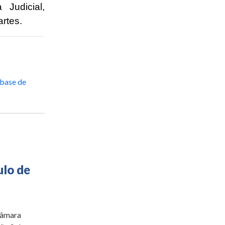
Judicial,
rtes.
 base de
ulo de
 Câmara