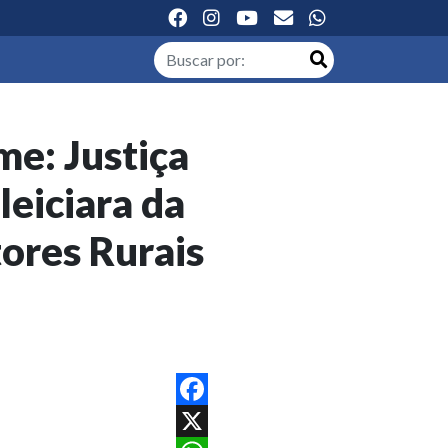
me: Justiça
eiciara da
ores Rurais
Facebook