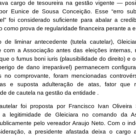
va cargo de tesoureira na gestão vigente — pos
por Eunice de Sousa Conceição. Esse “erro subs
el” foi considerado suficiente para abalar a credib
 como prova de regularidade financeira perante a e
 de liminar antecedente (tutela cautelar), Gleicia
te com a Associação antes das eleições internas, 
que o fumus boni iuris (plausibilidade do direito) e 
perigo de dano irreparável) permanecem configur
s no comprovante, foram mencionadas controvér
ias e suposta adulteração de atas, fator que r
de de cautela na gestão da entidade .
utelar foi proposta por Francisco Ivan Oliveira 
u a legitimidade de Gleiciara no comando da As
ublicamente pelo vereador Araujo Neto. Com o ind
ideração, a presidente afastada deixa o cargo at