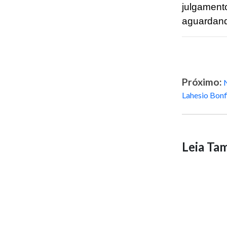
julgamen
aguardand
Próximo:
Lahesio Bon
Leia T