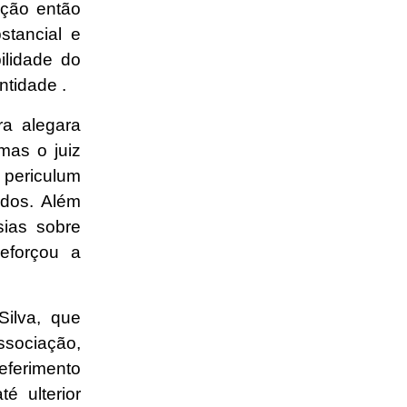
ição então
tancial e
ilidade do
ntidade .
ra alegara
mas o juiz
o periculum
ados. Além
sias sobre
eforçou a
Silva, que
sociação,
eferimento
é ulterior