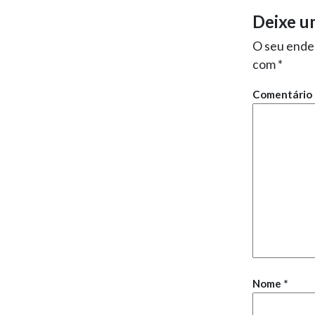
Deixe u
O seu ender
com
*
Comentário
Nome
*