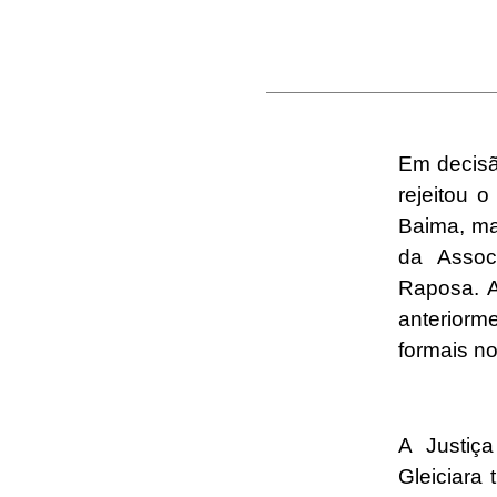
Em decisã
rejeitou 
Baima, ma
da Assoc
Raposa. A
anteriorm
formais n
A Justiç
Gleiciara 