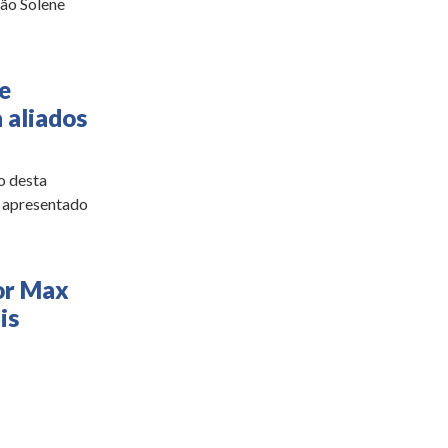
são Solene
e
 aliados
o desta
é apresentado
or Max
is