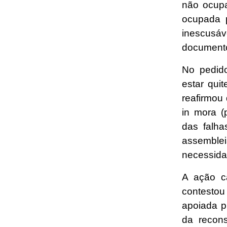
não ocupa
ocupada 
inescusáv
documento
No pedido
estar qui
reafirmou 
in mora (
das falha
assemble
necessida
A ação ca
contesto
apoiada p
da recons