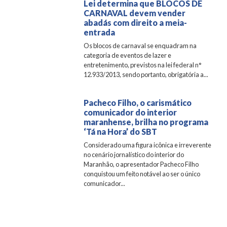
Lei determina que BLOCOS DE
CARNAVAL devem vender
abadás com direito a meia-
entrada
Os blocos de carnaval se enquadram na
categoria de eventos de lazer e
entretenimento, previstos na lei federal n°
12.933/2013, sendo portanto, obrigatória a...
Pacheco Filho, o carismático
comunicador do interior
maranhense, brilha no programa
‘Tá na Hora’ do SBT
Considerado uma figura icônica e irreverente
no cenário jornalístico do interior do
Maranhão, o apresentador Pacheco Filho
conquistou um feito notável ao ser o único
comunicador...