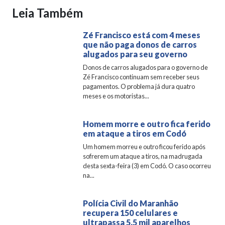
Leia Também
Zé Francisco está com 4 meses
que não paga donos de carros
alugados para seu governo
Donos de carros alugados para o governo de
Zé Francisco continuam sem receber seus
pagamentos. O problema já dura quatro
meses e os motoristas...
Homem morre e outro fica ferido
em ataque a tiros em Codó
Um homem morreu e outro ficou ferido após
sofrerem um ataque a tiros, na madrugada
desta sexta-feira (3) em Codó. O caso ocorreu
na...
Polícia Civil do Maranhão
recupera 150 celulares e
ultrapassa 5,5 mil aparelhos