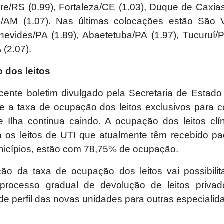
gre/RS (0.99), Fortaleza/CE (1.03), Duque de Caxias
/AM (1.07). Nas últimas colocações estão São V
enevides/PA (1.89), Abaetetuba/PA (1.97), Tucuruí/P
 (2.07).
 dos leitos
cente boletim divulgado pela Secretaria de Estad
e a taxa de ocupação dos leitos exclusivos para c
 Ilha continua caindo. A ocupação dos leitos clí
á os leitos de UTI que atualmente têm recebido pa
nicípios, estão com 78,75% de ocupação.
ção da taxa de ocupação dos leitos vai possibilit
 processo gradual de devolução de leitos priva
e perfil das novas unidades para outras especialid