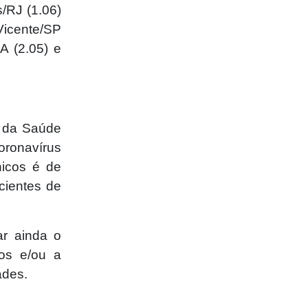
/RJ (1.06)
icente/SP
A (2.05) e
o da Saúde
oronavírus
nicos é de
cientes de
ar ainda o
dos e/ou a
ades.