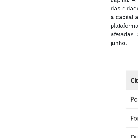
das cidad
a capital 
plataform
afetadas 
junho.