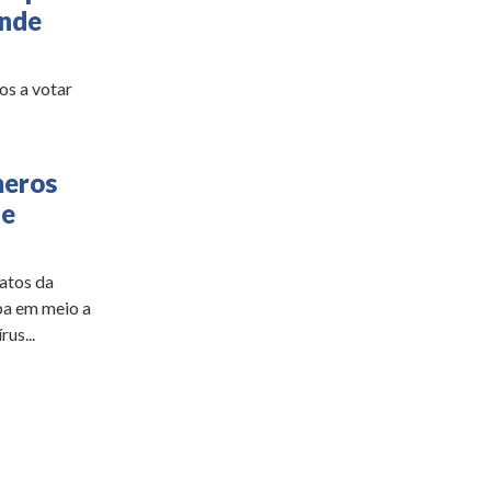
ende
os a votar
meros
de
atos da
ba em meio a
us...