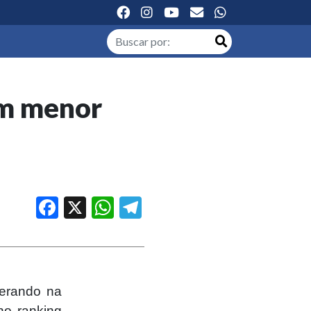
com menor
Facebook
X
WhatsApp
Telegram
lerando na
no ranking