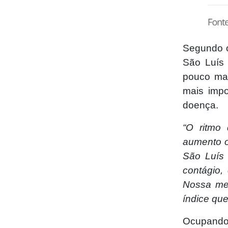
Segundo o
São Luís 
pouco mai
mais impo
doença.
“O ritmo
aumento o
São Luís 
contágio,
Nossa me
índice que
Ocupando