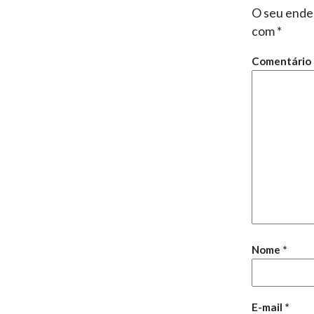
O seu ender
com
*
Comentário
Nome
*
E-mail
*