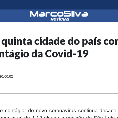
a quinta cidade do país 
ntágio da Covid-19
20, 00:02
de contágio” do novo coronavírus continua desace
A taxa atual de 1.12 elevou a posição de São Luís 