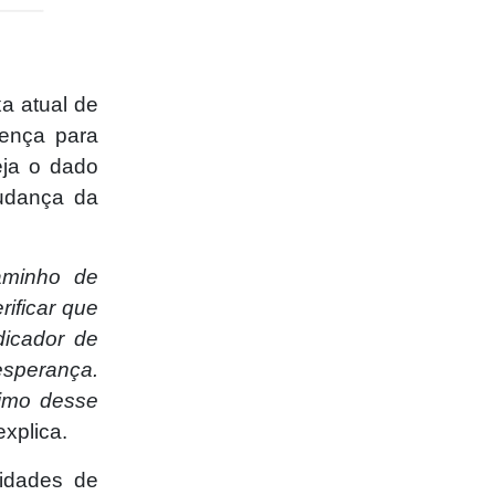
a atual de
oença para
eja o dado
mudança da
aminho de
ificar que
dicador de
esperança.
imo desse
xplica.
idades de