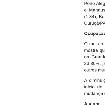
Porto Ale
e Manaus
(1.84), B
Curuçá/PA
Ocupação
O mais re
mostra qu
na Grande
23,80%, j
outros mu
A diminui
início do
mudança d
Ascom