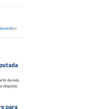
domicílio
»
sputada
artir do mês
as disputas
e para