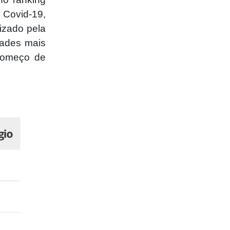
 Covid-19,
lizado pela
dades mais
 começo de