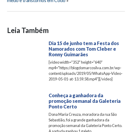
medo e transtornos em Codó
»
Leia Também
Dia 15 de junho tem a Festa dos
Namorados com Tom Cleber e
Ronny Guimarães
[video width="352" height="640"
mp4="https://blogdomarcosilva.com.br/wp-
content/uploads/2019/05/WhatsApp-Video-
2019-05-01-at-13.59.58.mp4"][/video]
Conheça a ganhadora da
promoção semanal da Galeteria
Ponto Certo
Dona Maria Creuza, moradora da rua São
Sebastião, foi a grande ganhadora da
promoção semanal da Galeteria Ponto Certo.
A sortuda ganhou 1 galeto...