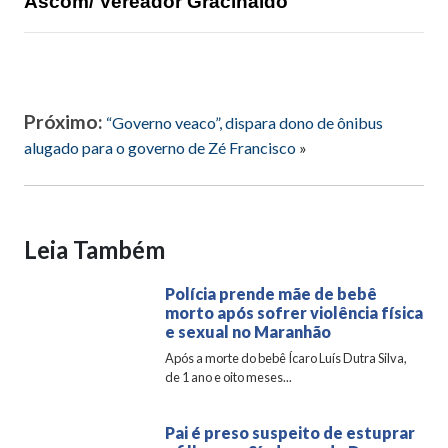
Ascom/ Vereador Gracinaldo
Próximo:
“Governo veaco”, dispara dono de ônibus
alugado para o governo de Zé Francisco
»
Leia Também
Polícia prende mãe de bebê
morto após sofrer violência física
e sexual no Maranhão
Após a morte do bebê Ícaro Luís Dutra Silva,
de 1 ano e oito meses...
Pai é preso suspeito de estuprar