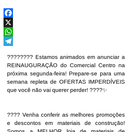
Facebook
X
WhatsApp
Telegram
???????? Estamos animados em anunciar a
REINAUGURAÇÃO do Comercial Centro na
próxima segunda-feira! Prepare-se para uma
semana repleta de OFERTAS IMPERDÍVEIS
que você não vai querer perder! ????✨
????️ Venha conferir as melhores promoções
e descontos em materiais de construção!
Somos a MELHOR loja de materiais de