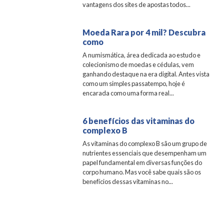
vantagens dos sites de apostas todos...
Moeda Rara por 4 mil? Descubra
como
A numismática, área dedicada ao estudo e
colecionismo de moedas e cédulas, vem
ganhando destaque na era digital. Antes vista
como um simples passatempo, hoje é
encarada como uma forma real...
6 benefícios das vitaminas do
complexo B
As vitaminas do complexo B são um grupo de
nutrientes essenciais que desempenham um
papel fundamental em diversas funções do
corpo humano. Mas você sabe quais são os
benefícios dessas vitaminas no...