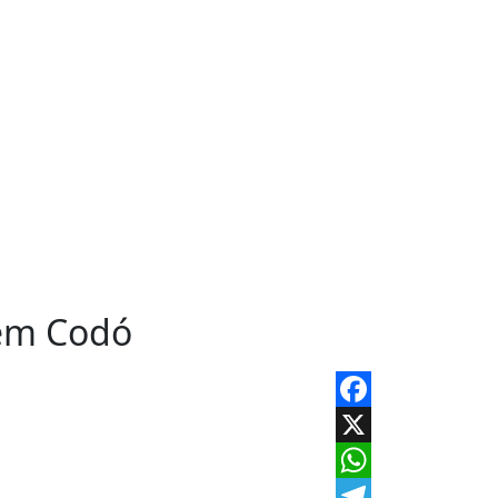
 em Codó
Facebook
X
WhatsApp