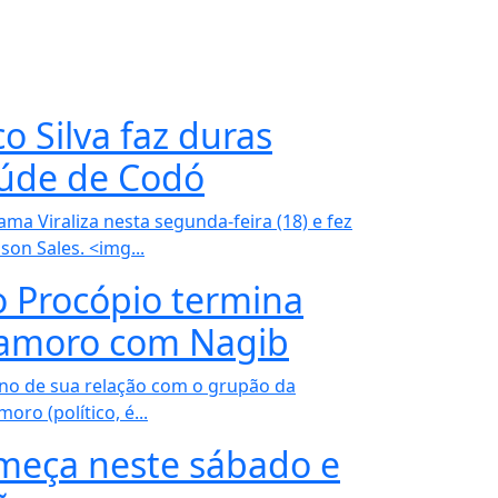
co Silva faz duras
saúde de Codó
ama Viraliza nesta segunda-feira (18) e fez
son Sales. <img...
 Procópio termina
namoro com Nagib
ino de sua relação com o grupão da
ro (político, é...
eça neste sábado e