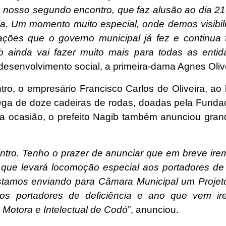
 nosso segundo encontro, que faz alusão ao dia 21
a. Um momento muito especial, onde demos visibil
 ações que o governo municipal já fez e continua
ib ainda vai fazer muito mais para todas as en
e desenvolvimento social, a primeira-dama Agnes Oliv
 o empresário Francisco Carlos de Oliveira, ao l
rega de doze cadeiras de rodas, doadas pela Fundaçã
Na ocasião, o prefeito Nagib também anunciou gr
ontro. Tenho o prazer de anunciar que em breve ire
que levará locomoção especial aos portadores de 
 estamos enviando para Câmara Municipal um Projet
os portadores de deficiência e ano que vem i
, Motora e Intelectual de Codó
”, anunciou.