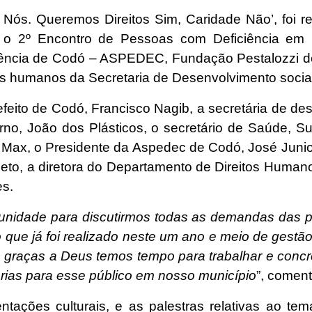
. Queremos Direitos Sim, Caridade Não’, foi real
, o 2º Encontro de Pessoas com Deficiência em
ência de Codó – ASPEDEC, Fundação Pestalozzi 
os humanos da Secretaria de Desenvolvimento social
feito de Codó, Francisco Nagib, a secretária de des
erno, João dos Plásticos, o secretário de Saúde, S
or Max, o Presidente da Aspedec de Codó, José Junio
eto, a diretora do Departamento de Direitos Humano
es.
unidade para discutirmos todas as demandas das p
que já foi realizado neste um ano e meio de gestão 
r e graças a Deus temos tempo para trabalhar e concr
orias para esse público em nosso município
”, comen
ntações culturais, e as palestras relativas ao te