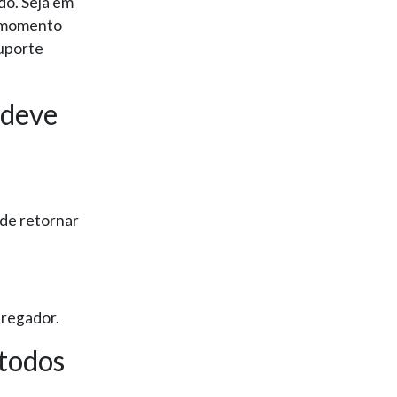
do. Seja em
o momento
suporte
 deve
.
de retornar
pregador.
 todos