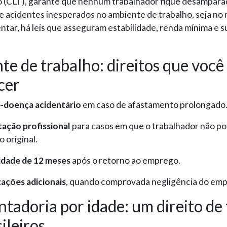
o (CLT), garante que nenhum trabalhador fique desampara
de acidentes inesperados no ambiente de trabalho, seja n
ntar, há leis que asseguram estabilidade, renda mínima e 
te de trabalho: direitos que você
cer
o-doença acidentário
em caso de afastamento prolongado
tação profissional
para casos em que o trabalhador não po
o original.
lidade de 12 meses
após o retorno ao emprego.
ações adicionais
, quando comprovada negligência do em
tadoria por idade: um direito de
ileiros