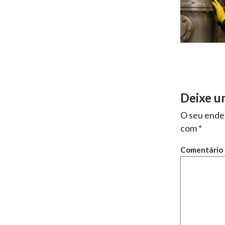
Deixe u
O seu ender
com
*
Comentário