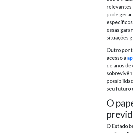
relevantes
pode gerar 
específico
essas garant
situações 
Outro ponto
acesso à
ap
de anos de 
sobrevivênc
possibilida
seu futuro 
O pape
previd
O Estado br