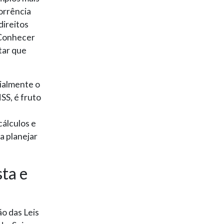
corrência
direitos
 Conhecer
itar que
cialmente o
SS, é fruto
e
cálculos e
a planejar
ta e
ão das Leis