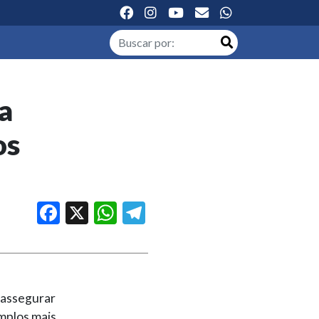
a
os
Facebook
X
WhatsApp
Telegram
 assegurar
mplos mais