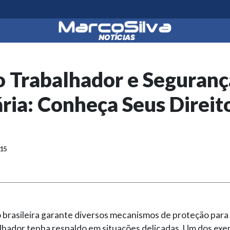
o Trabalhador e Seguranç
ria: Conheça Seus Direit
:15
o brasileira garante diversos mecanismos de proteção para
lhador tenha respaldo em situações delicadas. Um dos exe