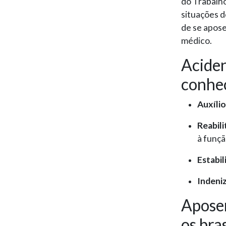
do Trabalh
situações 
de se apose
médico.
Aciden
conhe
Auxíli
Reabili
à funçã
Estabi
Indeniz
Aposen
os bras