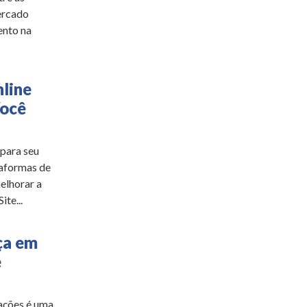
ercado
ento na
line
Você
 para seu
ataformas de
elhorar a
ite...
ça em
e
ações é uma