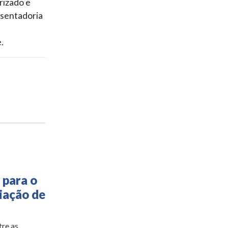
rizado e
osentadoria
.
 para o
iação de
tre as