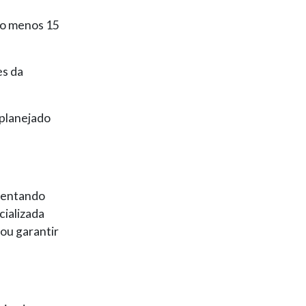
ao menos 15
es da
 planejado
?
frentando
cializada
ou garantir