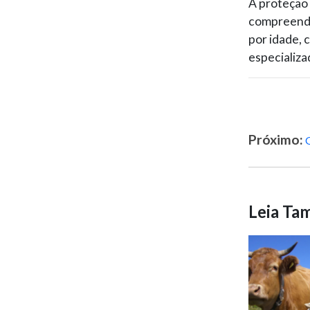
A proteção 
compreendi
por idade, 
especializa
Próximo:
G
Leia T