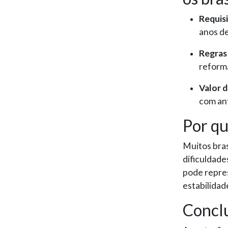
Requisi
anos de
Regras 
reforma
Valor d
com an
Por qu
Muitos bra
dificuldade
pode repres
estabilidad
Concl