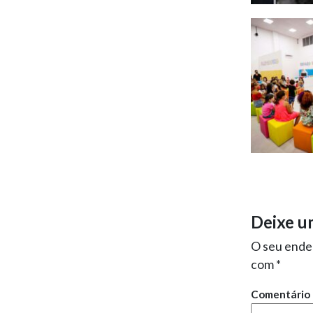
Deixe u
O seu ender
com
*
Comentário