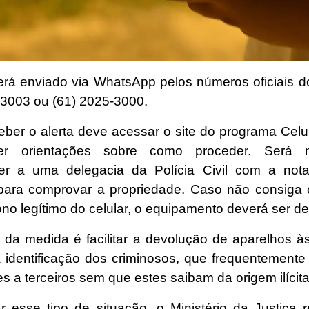
erá enviado via WhatsApp pelos números oficiais d
-3003 ou (61) 2025-3000.
ber o alerta deve acessar o site do programa Celu
er orientações sobre como proceder. Será n
r a uma delegacia da Polícia Civil com a nota
para comprovar a propriedade. Caso não consiga
no legítimo do celular, o equipamento deverá ser de
o da medida é facilitar a devolução de aparelhos às
na identificação dos criminosos, que frequentement
es a terceiros sem que estes saibam da origem ilícita
ar esse tipo de situação, o Ministério da Justiça