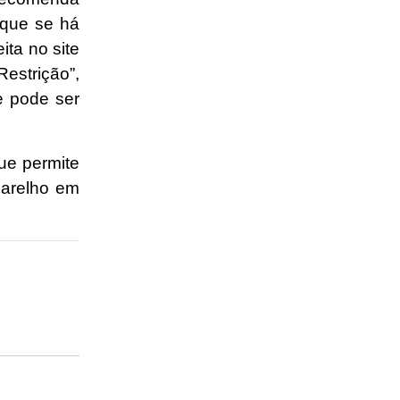
ique se há
ita no site
estrição”,
e pode ser
ue permite
parelho em