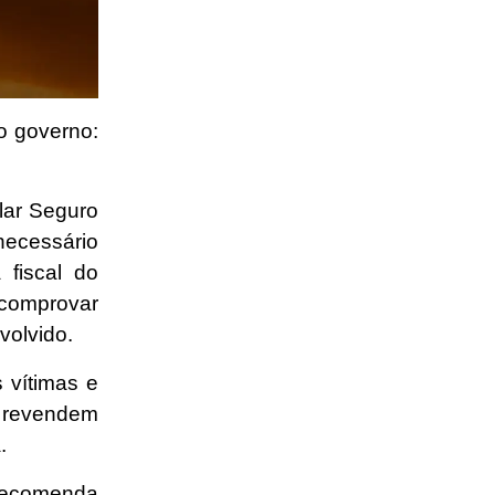
o governo:
lar Seguro
ecessário
 fiscal do
 comprovar
volvido.
 vítimas e
e revendem
.
 recomenda