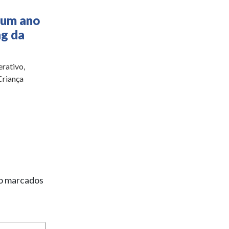
 um ano
ng da
rativo,
Criança
ão marcados