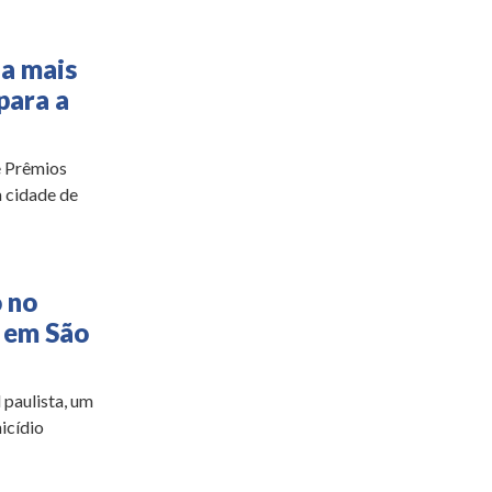
ia mais
para a
e Prêmios
a cidade de
o no
o em São
 paulista, um
icídio