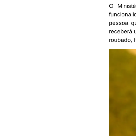
O Minist
funcional
pessoa qu
receberá 
roubado, f