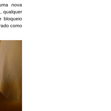
 uma nova
, qualquer
e bloqueio
trado como