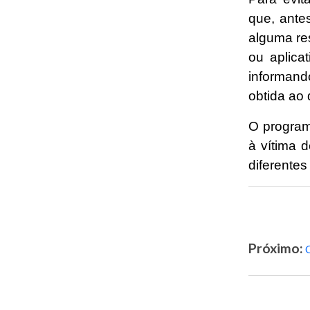
que, ante
alguma res
ou aplica
informand
obtida ao 
O program
à vítima 
diferentes
Próximo:
C