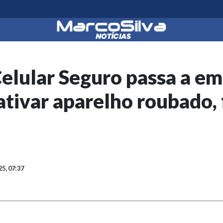
lular Seguro passa a emi
tivar aparelho roubado,
25, 07:37