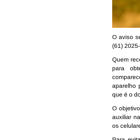
O aviso s
(61) 2025
Quem rece
para obt
comparece
aparelho 
que é o do
O objetiv
auxiliar 
os celular
Para evit