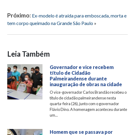
Próximo:
Ex-modelo é atraída para emboscada, morta e
tem corpo queimado na Grande São Paulo
»
Leia Também
Governador e vice recebem
título de Cidadão
Palmeirandense durante
inauguração de obras na cidade
O vice-governador Carlos Brandão recebeu o
título de cidadão palmeirandense nesta
quarta-feira (26), junto com o governador
Flávio Dino. A homenagem aconteceu durante
um...
Homem que se passava por