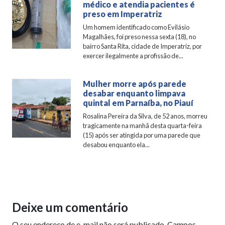
médico e atendia pacientes é
preso em Imperatriz
Um homem identificado como Evilásio
Magalhães, foi preso nessa sexta (18), no
bairro Santa Rita, cidade de Imperatriz, por
exercer ilegalmente a profissão de...
Mulher morre após parede
desabar enquanto limpava
quintal em Parnaíba, no Piauí
Rosalina Pereira da Silva, de 52 anos, morreu
tragicamente na manhã desta quarta-feira
(15) após ser atingida por uma parede que
desabou enquanto ela...
Deixe um comentário
O seu endereço de e-mail não será publicado.
Campos