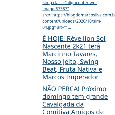
<img class="aligncenter wp-
image-57387"
src="https://blogdomarcosilva.com.b
content/uploads/2020/10/sim-
04.jpg" alt=""...
É HOJE! Réveillon Sol
Nascente 2k21 terá
Marcinho Tavares,
Nosso Jeito, Swing
Beat, Fruta Nativa e
Marcos Imperador
NÃO PERCA! Próximo
domingo tem grande
Cavalgada da
Comitiva Amigos de