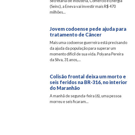
Secretaria de Indústria, Comércio e Energia
(Seinc), a Eneva vai investir mais R$ 470
milhões...
Jovem codoense pede ajuda para
tratamento de Câncer
Mais uma codoense guerreira está precisando
da ajuda da população para superar um
momento difícil de sua vida. Polyana Pereira
da Silva, 31 anos,...
Colisão frontal deixa um morto e
seis feridos na BR-316, no interior
do Maranhão
A manhã de segunda-feira (6), uma pessoa
morreu e seis ficaram...