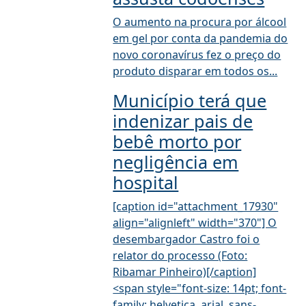
O aumento na procura por álcool
em gel por conta da pandemia do
novo coronavírus fez o preço do
produto disparar em todos os...
Município terá que
indenizar pais de
bebê morto por
negligência em
hospital
[caption id="attachment_17930"
align="alignleft" width="370"] O
desembargador Castro foi o
relator do processo (Foto:
Ribamar Pinheiro)[/caption]
<span style="font-size: 14pt; font-
family: helvetica, arial, sans-