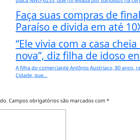
placa NWU-6233, que foi levada por bandidos há cerc
Faça suas compras de final
Paraíso e divida em até 10
“Ele vivia com a casa chei
nova”, diz filha de idoso 
A filha do comerciante Antônio Austríaco, 80 anos, 
Cidade, que...
ado.
Campos obrigatórios são marcados com
*