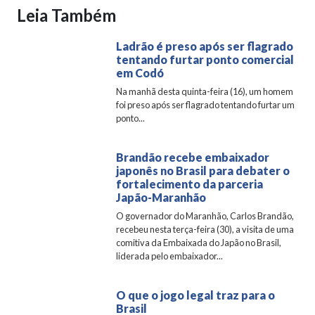
Leia Também
Ladrão é preso após ser flagrado
tentando furtar ponto comercial
em Codó
Na manhã desta quinta-feira (16), um homem
foi preso após ser flagrado tentando furtar um
ponto...
Brandão recebe embaixador
japonês no Brasil para debater o
fortalecimento da parceria
Japão-Maranhão
O governador do Maranhão, Carlos Brandão,
recebeu nesta terça-feira (30), a visita de uma
comitiva da Embaixada do Japão no Brasil,
liderada pelo embaixador...
O que o jogo legal traz para o
Brasil