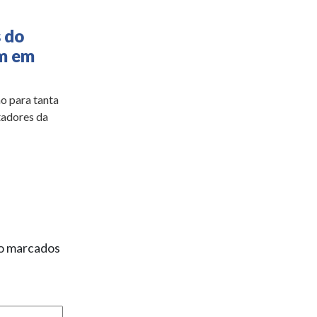
 do
em em
o para tanta
tadores da
ão marcados