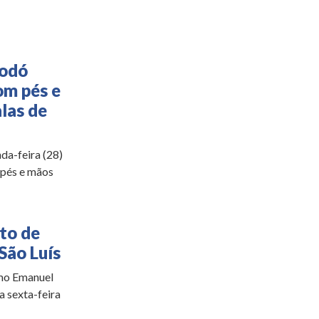
Codó
om pés e
las de
da-feira (28)
 pés e mãos
ito de
São Luís
omo Emanuel
a sexta-feira