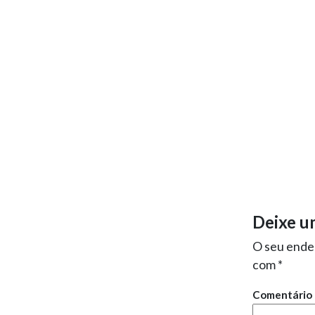
Deixe u
O seu ender
com
*
Comentário