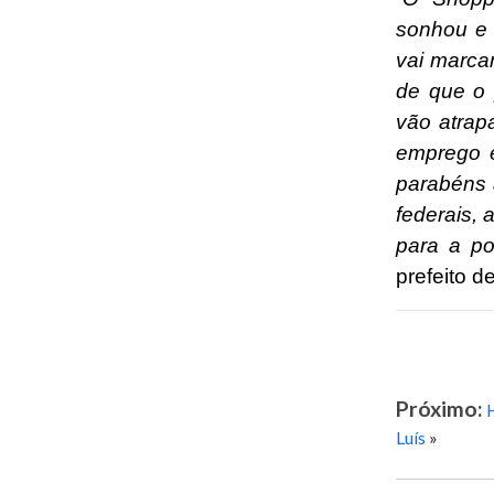
sonhou e 
vai marcar
de que o 
vão atrap
emprego e
parabéns 
federais,
para a p
prefeito d
Próximo:
Luís
»