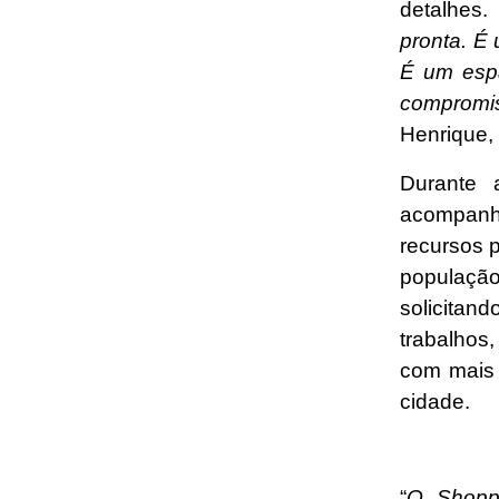
detalhes. 
pronta. É
É um espa
compromi
Henrique,
Durante 
acompanh
recursos 
população
solicitan
trabalhos
com mais 
cidade.
“
O Shoppi