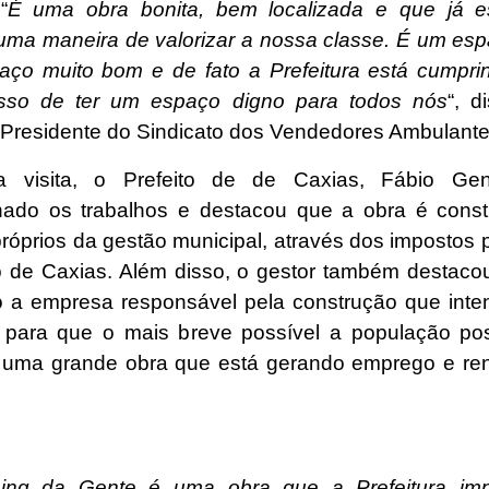
“
É uma obra bonita, bem localizada e que já e
 uma maneira de valorizar a nossa classe. É um esp
ço muito bom e de fato a Prefeitura está cumpr
sso de ter um espaço digno para todos nós
“, d
 Presidente do Sindicato dos Vendedores Ambulante
a visita, o Prefeito de de Caxias, Fábio Gent
ado os trabalhos e destacou que a obra é const
próprios da gestão municipal, através dos impostos 
 de Caxias. Além disso, o gestor também destaco
do a empresa responsável pela construção que inten
, para que o mais breve possível a população po
uma grande obra que está gerando emprego e re
ng da Gente é uma obra que a Prefeitura imp