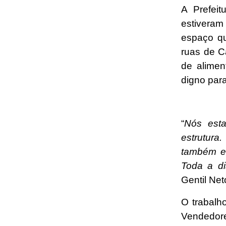
A Prefei
estiveram
espaço q
ruas de C
de alimen
digno para
“
Nós est
estrutura
também es
Toda a di
Gentil Net
O trabalho
Vendedor