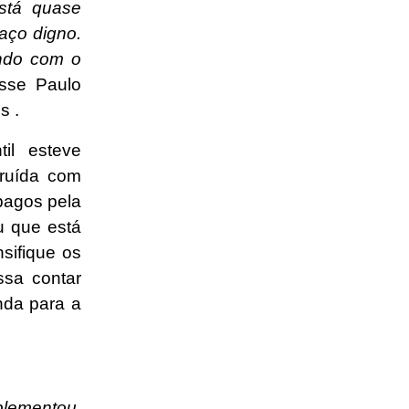
stá quase
aço digno.
indo com o
isse Paulo
s .
il esteve
ruída com
pagos pela
u que está
sifique os
ssa contar
nda para a
lementou,