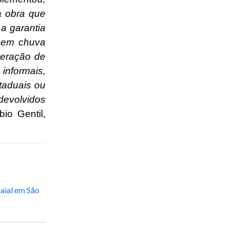
a obra que
 a garantia
 nem chuva
geração de
informais,
taduais ou
devolvidos
bio Gentil,
aial em São