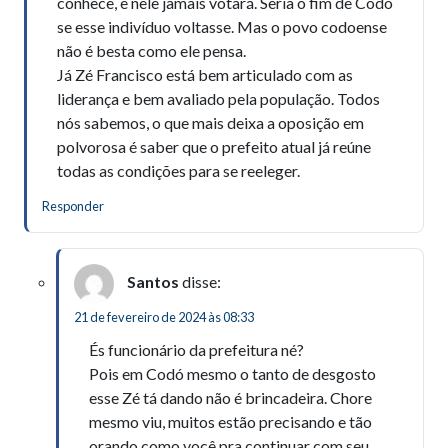
conhece, e nele jamais votará. Seria o fim de Codó
se esse indivíduo voltasse. Mas o povo codoense
não é besta como ele pensa.
Já Zé Francisco está bem articulado com as
liderança e bem avaliado pela população. Todos
nós sabemos, o que mais deixa a oposição em
polvorosa é saber que o prefeito atual já reúne
todas as condições para se reeleger.
Responder
Santos
disse:
21 de fevereiro de 2024 às 08:33
És funcionário da prefeitura né?
Pois em Codó mesmo o tanto de desgosto
esse Zé tá dando não é brincadeira. Chore
mesmo viu, muitos estão precisando e tão
orando como você pra continuar com seu