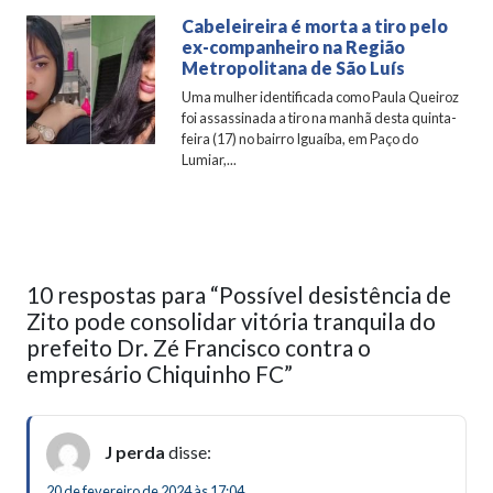
Cabeleireira é morta a tiro pelo
ex-companheiro na Região
Metropolitana de São Luís
Uma mulher identificada como Paula Queiroz
foi assassinada a tiro na manhã desta quinta-
feira (17) no bairro Iguaíba, em Paço do
Lumiar,...
10 respostas para “Possível desistência de
Zito pode consolidar vitória tranquila do
prefeito Dr. Zé Francisco contra o
empresário Chiquinho FC”
J perda
disse:
20 de fevereiro de 2024 às 17:04