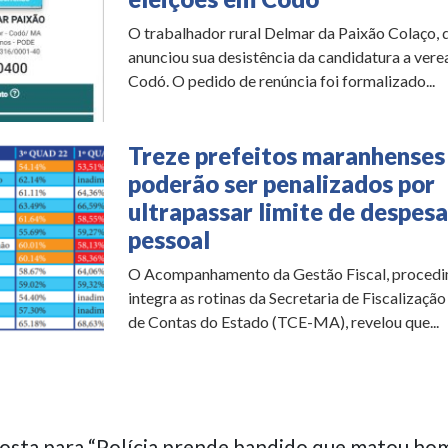
O trabalhador rural Delmar da Paixão Colaço,
anunciou sua desistência da candidatura a ver
Codó. O pedido de renúncia foi formalizado...
Treze prefeitos maranhenses
poderão ser penalizados por
ultrapassar limite de despes
pessoal
O Acompanhamento da Gestão Fiscal, proced
integra as rotinas da Secretaria de Fiscalização
de Contas do Estado (TCE-MA), revelou que...
osta para “Polícia prende bandido que matou h