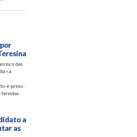
 por
Teresina
rancisco das
dia <a
ito-e-preso-
-teresina-
didato a
utar as