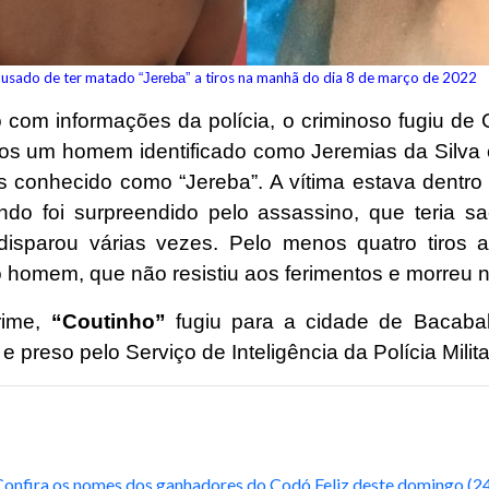
cusado de ter matado
a tiros na manhã do dia 8 de março de 2022
“Jereba”
 com informações da polícia, o criminoso fugiu de
iros um homem identificado como Jeremias da Silva e
s conhecido como “Jereba”. A vítima estava dentro 
ndo foi surpreendido pelo assassino, que teria 
 disparou várias vezes. Pelo menos quatro tiros a
 homem, que não resistiu aos ferimentos e morreu no
rime,
“Coutinho”
fugiu para a cidade de Bacabal
 e preso pelo Serviço de Inteligência da Polícia Milita
Confira os nomes dos ganhadores do Codó Feliz deste domingo (2