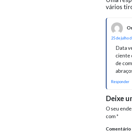
vários ti
Or
25 de julho 
Data ve
ciente 
de comu
abraço
Responder
Deixe u
O seu ender
com
*
Comentário