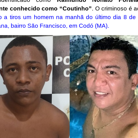
nte conhecido como “Coutinho”
. O criminoso é 
 a tiros um homem na manhã do último dia 8 de
na, bairro São Francisco, em Codó (MA).