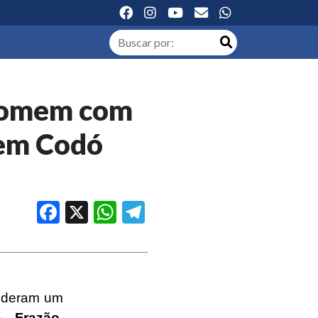
 homem com
 em Codó
Facebook
X
WhatsApp
Telegram
enderam um
 Frazão,