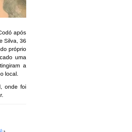
 Codó após
 Silva, 36
do próprio
sacado uma
tingiram a
 local.
, onde foi
r.
4)
»