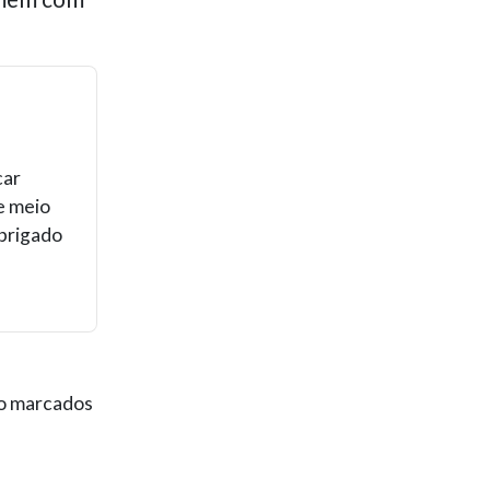
car
e meio
obrigado
ão marcados