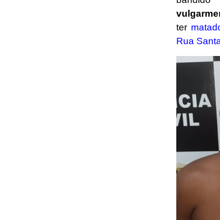
vulgarme
ter
matado
Rua Santa