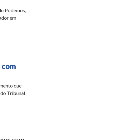
 do Podemos,
eador em
a com
imento que
 do Tribunal
omem com