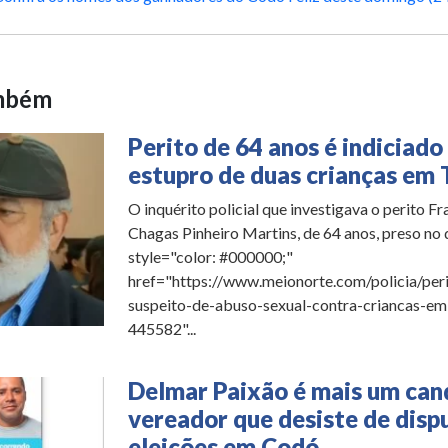
ambém
Perito de 64 anos é indiciado
estupro de duas crianças em 
O inquérito policial que investigava o perito F
Chagas Pinheiro Martins, de 64 anos, preso no 
style="color: #000000;"
href="https://www.meionorte.com/policia/per
suspeito-de-abuso-sexual-contra-criancas-em
445582"...
Delmar Paixão é mais um can
vereador que desiste de disp
eleições em Codó