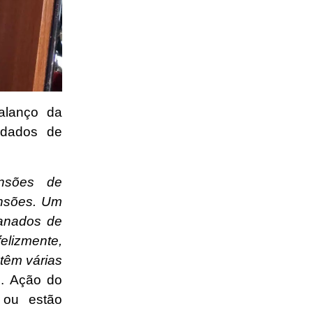
alanço da
idados de
ensões de
ensões. Um
anados de
elizmente,
têm várias
o. Ação do
 ou estão