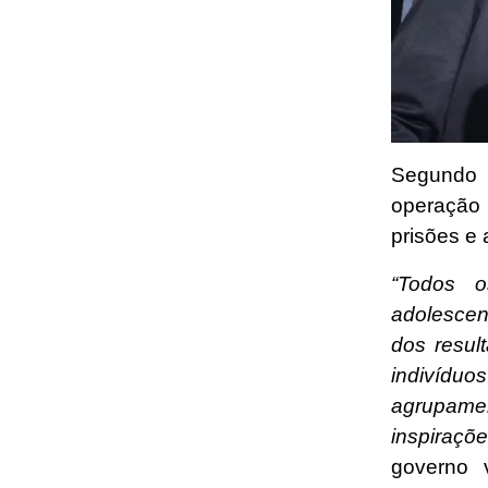
Segundo 
operação
prisões e 
“Todos o
adolescen
dos resu
indivíduo
agrupamen
inspiraçõe
governo 