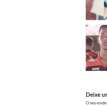
Deixe u
O seu ender