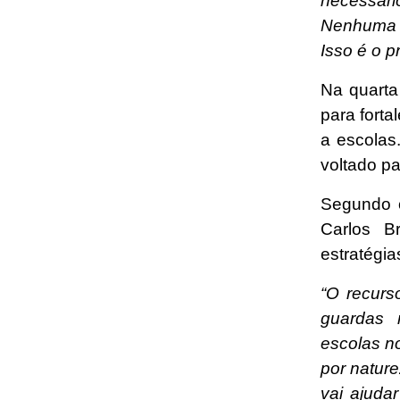
necessári
Nenhuma e
Isso é o p
Na quarta
para fort
a escolas
voltado pa
Segundo o
Carlos B
estratégi
“O recurs
guardas 
escolas no
por nature
vai ajuda