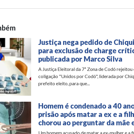
ambém
Justiça nega pedido de Chiqu
para exclusão de charge críti
publicada por Marco Silva
A Justiça Eleitoral da 7ª Zona de Codó rejeitou
coligação "Unidos por Codó", liderada por Chi
prefeito eleito, para que...
Homem é condenado a 40 ano
prisão após matar a ex e a fil
chorou ao perguntar da mãe 
Um homem acusado de matar a ex-mulher e a fil