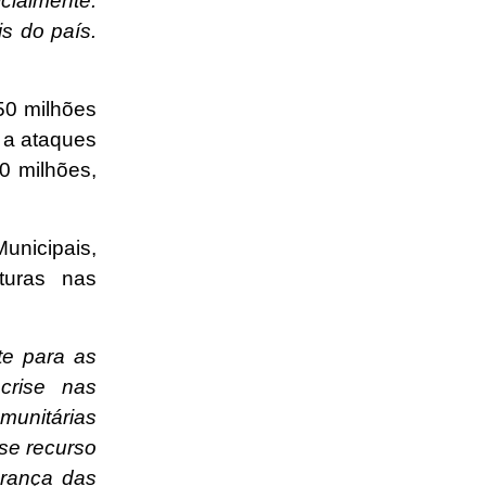
cialmente.
s do país.
50 milhões
 a ataques
0 milhões,
unicipais,
turas nas
te para as
crise nas
omunitárias
sse recurso
urança das