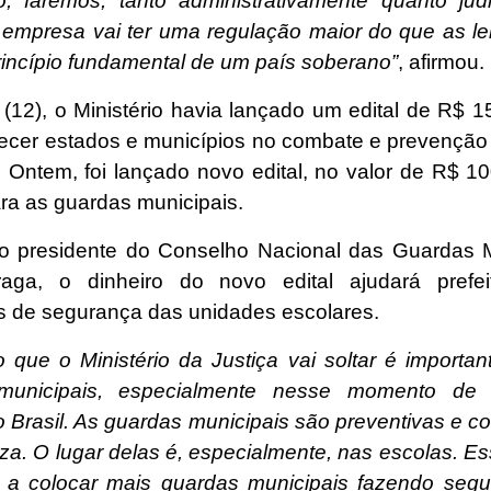
o, faremos, tanto administrativamente quanto judi
mpresa vai ter uma regulação maior do que as lei
rincípio fundamental de um país soberano”
, afirmou.
 (12), o Ministério havia lançado um edital de R$ 1
alecer estados e municípios no combate e prevenção
. Ontem, foi lançado novo edital, no valor de R$ 10
ra as guardas municipais.
 presidente do Conselho Nacional das Guardas M
raga, o dinheiro do novo edital ajudará prefei
as de segurança das unidades escolares.
o que o Ministério da Justiça vai soltar é importan
municipais, especialmente nesse momento de 
 Brasil. As guardas municipais são preventivas e c
za. O lugar delas é, especialmente, nas escolas. E
r a colocar mais guardas municipais fazendo seg