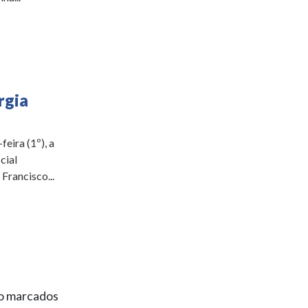
rgia
eira (1º), a
cial
Francisco...
ão marcados