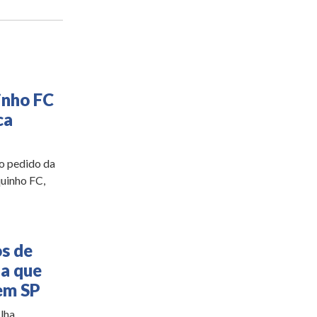
inho FC
ca
 o pedido da
quinho FC,
s de
ha que
em SP
ha...