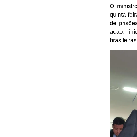
O ministr
quinta-fe
de prisõe
ação, in
brasileira