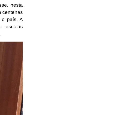
sse, nesta
m centenas
 o país. A
a escolas
.