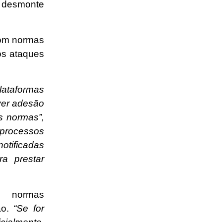
 desmonte
com normas
os ataques
lataformas
ver adesão
s normas”,
rocessos
otificadas
a prestar
 normas
ão.
“Se for