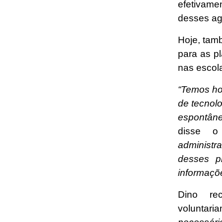
efetivam
desses ag
Hoje, tam
para as p
nas escol
“Temos ho
de tecnol
espontâne
disse o
administr
desses p
informaçõe
Dino r
voluntar