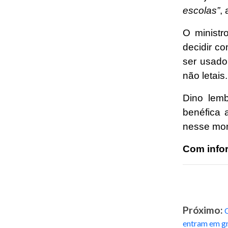
escolas”
,
O ministr
decidir c
ser usado
não letais.
Dino lemb
benéfica 
nesse mom
Com info
Próximo:
entram em g