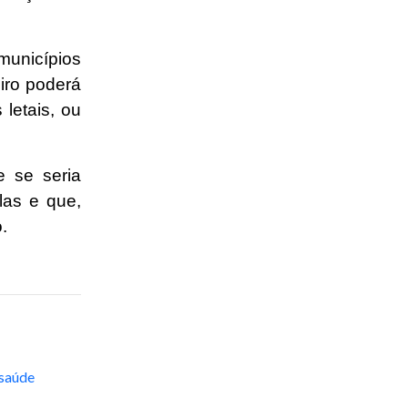
municípios
iro poderá
letais, ou
e se seria
las e que,
.
 saúde