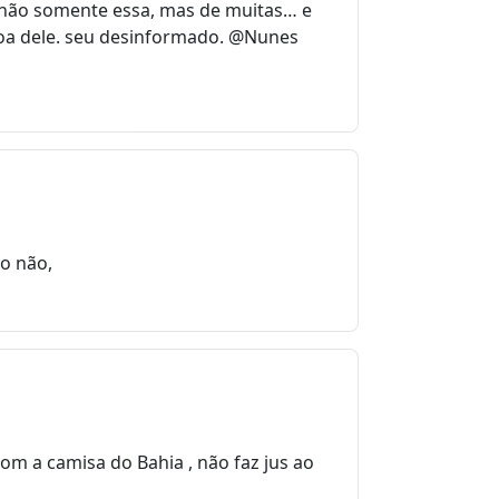
em não somente essa, mas de muitas… e
ssoa dele. seu desinformado. @Nunes
o não,
om a camisa do Bahia , não faz jus ao