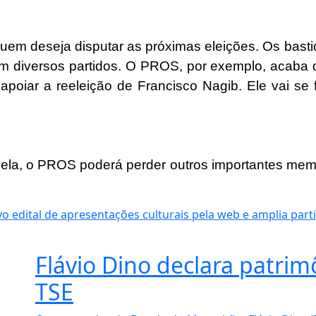
a quem deseja disputar as próximas eleições. Os bast
 diversos partidos. O PROS, por exemplo, acaba 
poiar a reeleição de Francisco Nagib. Ele vai se 
la, o PROS poderá perder outros importantes memb
edital de apresentações culturais pela web e amplia parti
Flávio Dino declara patrim
TSE