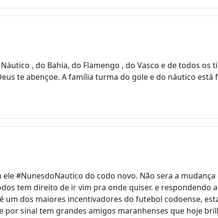
áutico , do Bahia, do Flamengo , do Vasco e de todos os t
us te abençoe. A família turma do gole e do náutico está f
ele #NunesdoNautico do codo novo. Não sera a mudança de
 todos tem direito de ir vim pra onde quiser. e respondendo 
é um dos maiores incentivadores do futebol codoense, esta
e por sinal tem grandes amigos maranhenses que hoje bril