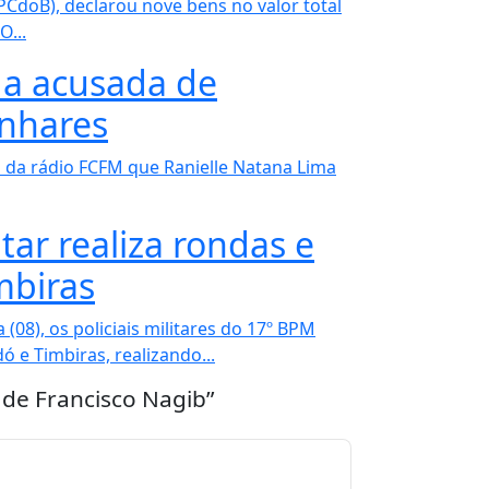
CdoB), declarou nove bens no valor total
O...
da acusada de
inhares
da rádio FCFM que Ranielle Natana Lima
itar realiza rondas e
mbiras
(08), os policiais militares do 17º BPM
 e Timbiras, realizando...
 de Francisco Nagib”