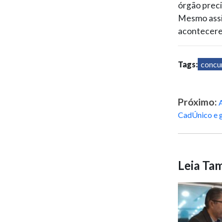
órgão preci
Mesmo assim
acontecer
Tags:
concu
Próximo:
A
CadÚnico e g
Leia T