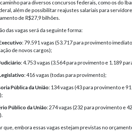
 caminho para diversos concursos federais, como os do Ib
deral, além de possibilitar reajustes salariais para servidor
amento de R$27,9 bilhões.
ção das vagas será da seguinte forma:
Executivo
: 79.591 vagas (53.717 para provimento imediato
iação de novos cargos);
udiciário
: 4.753 vagas (3.564 para provimento e 1.189 para
Legislativo
: 416 vagas (todas para provimento);
oria Pública da União
: 134 vagas (43 para provimento e 91
);
rio Público da União
: 274 vagas (232 para provimento e 4
).
r que, embora essas vagas estejam previstas no orçament