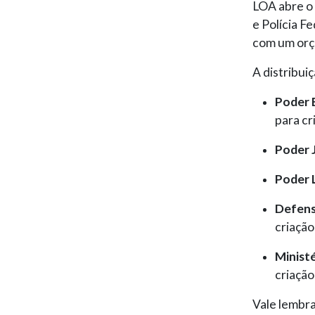
LOA abre o
e Polícia Fe
com um orç
A distribui
Poder 
para cr
Poder J
Poder 
Defens
criação
Ministé
criação
Vale lembra