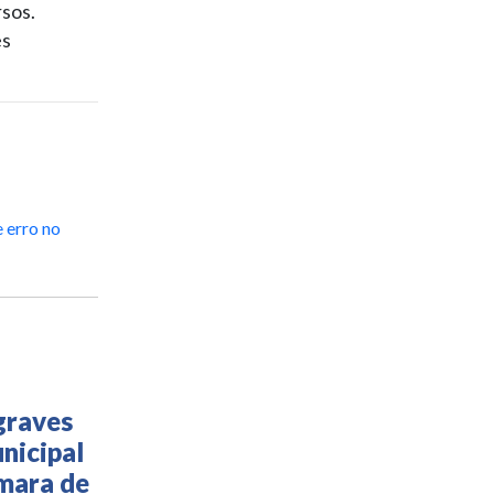
rsos.
es
 erro no
graves
nicipal
âmara de