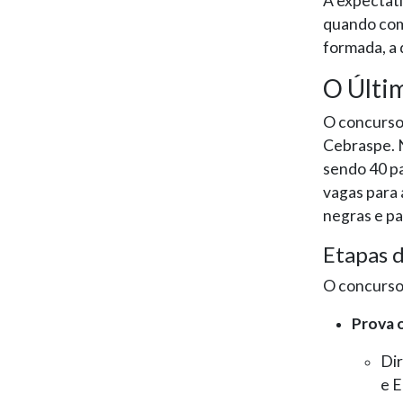
A expectati
quando com
formada, a 
O Últi
O concurso 
Cebraspe. N
sendo 40 pa
vagas para
negras e pa
Etapas 
O concurso 
Prova 
Dir
e E