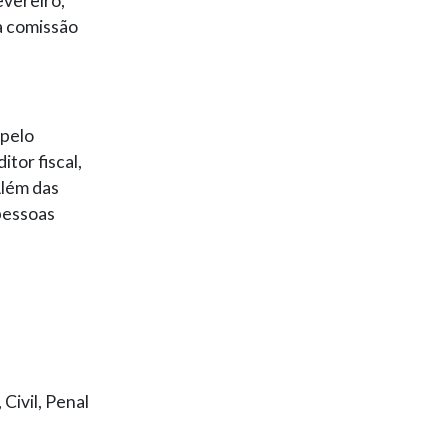
evereiro,
a comissão
 pelo
tor fiscal,
Além das
pessoas
 Civil, Penal