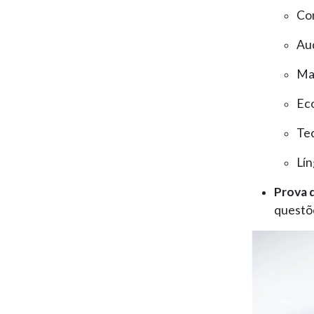
Con
Aud
Mat
Eco
Tec
Lí
Prova d
questõe