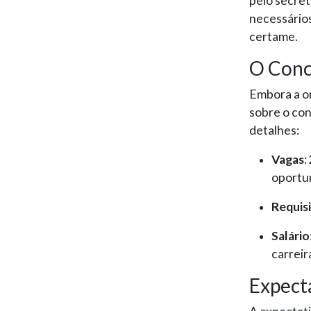
pelo secret
necessários
certame.
O Conc
Embora a or
sobre o con
detalhes:
Vagas
:
oportun
Requis
Salário
carreir
Expect