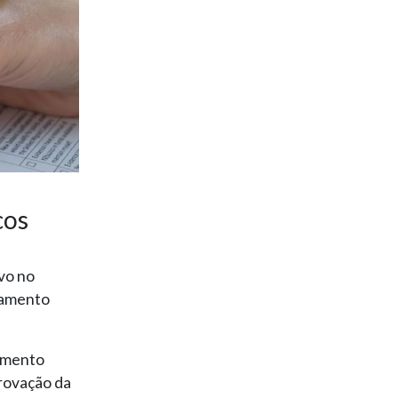
cos
vo no
çamento
aumento
provação da