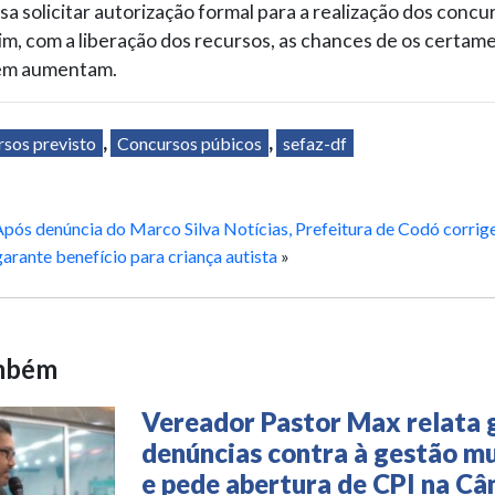
sa solicitar autorização formal para a realização dos concu
, com a liberação dos recursos, as chances de os certam
em aumentam.
rsos previsto
,
Concursos púbicos
,
sefaz-df
pós denúncia do Marco Silva Notícias, Prefeitura de Codó corrige
arante benefício para criança autista
»
ambém
Vereador Pastor Max relata 
denúncias contra à gestão mu
e pede abertura de CPI na C