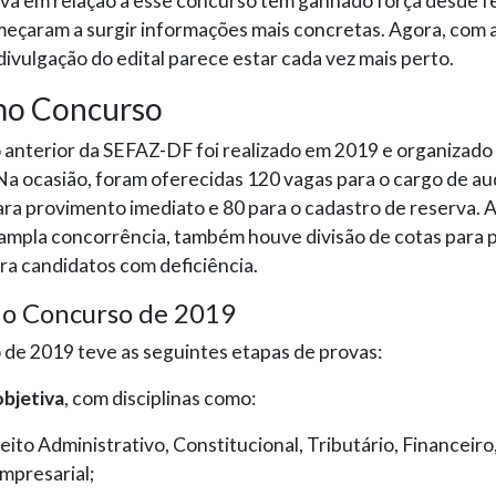
va em relação a esse concurso tem ganhado força desde f
eçaram a surgir informações mais concretas. Agora, com 
divulgação do edital parece estar cada vez mais perto.
mo Concurso
anterior da SEFAZ-DF foi realizado em 2019 e organizado
a ocasião, foram oferecidas 120 vagas para o cargo de audi
ra provimento imediato e 80 para o cadastro de reserva. 
 ampla concorrência, também houve divisão de cotas para 
ra candidatos com deficiência.
do Concurso de 2019
de 2019 teve as seguintes etapas de provas:
objetiva
, com disciplinas como:
eito Administrativo, Constitucional, Tributário, Financeiro,
mpresarial;