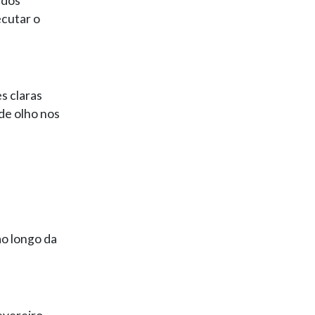
udos
ecutar o
s claras
de olho nos
ao longo da