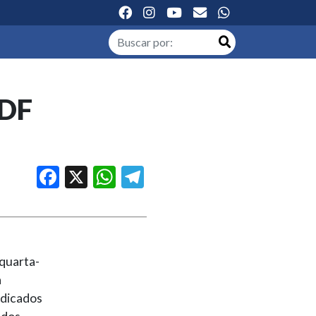
-DF
Facebook
X
WhatsApp
Telegram
 quarta-
a
ndicados