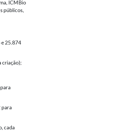
ama, ICMBio
es públicos,
 e 25.874
 criação);
 para
2 para
o, cada