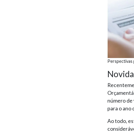
Perspectivas 
Novida
Recentement
Orçamentár
número de 
para o ano 
Ao todo, es
consideráve