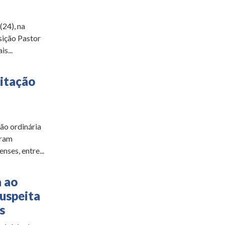
(24), na
sição Pastor
s...
citação
ão ordinária
oram
ses, entre...
a ao
suspeita
s